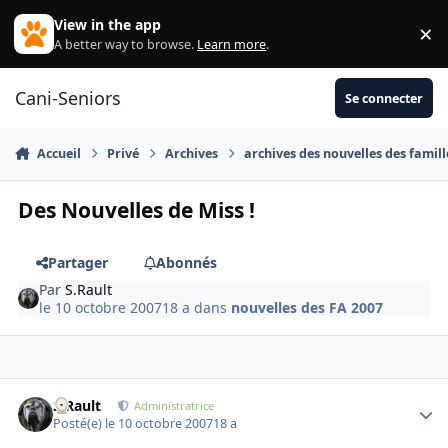
Aller au contenu
View in the app
×
Di
A better way to browse.
Learn more
.
Cani-Seniors
Se connecter
Accueil
Privé
Archives
archives des nouvelles des famill
Des Nouvelles de Miss !
Partager
Abonnés
Par
S.Rault
le 10 octobre 2007
18 a
dans
nouvelles des FA 2007
S.Rault
Autho
Administratrice
Posté(e)
le 10 octobre 2007
18 a