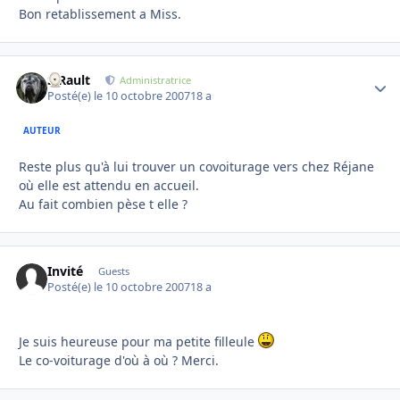
Bon retablissement a Miss.
S.Rault
Autho
Administratrice
Posté(e)
le 10 octobre 2007
18 a
AUTEUR
Reste plus qu'à lui trouver un covoiturage vers chez Réjane
où elle est attendu en accueil.
Au fait combien pèse t elle ?
Invité
Guests
Posté(e)
le 10 octobre 2007
18 a
Je suis heureuse pour ma petite filleule
Le co-voiturage d'où à où ? Merci.