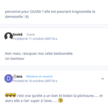
personne pour OLIVIA ? elle est pourtant trognonette la
demoiselle ! 8)
Invité
Guests
Posté(e)
le 11 octobre 2007
18 a
Non mais, reluquez moi cette bedounette.
Un bonheur
Diana
Autho
Membres en vacance
Posté(e)
le 16 octobre 2007
18 a
c'est vrai qu'elle a un bon tit bidon la pitchoune..... et
alors elle a l'air super à l'aise......