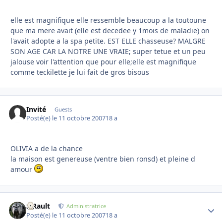
elle est magnifique elle ressemble beaucoup a la toutoune
que ma mere avait (elle est decedee y 1mois de maladie) on
l'avait adopte a la spa petite. EST ELLE chasseuse? MALGRE
SON AGE CAR LA NOTRE UNE VRAIE; super tetue et un peu
jalouse voir l'attention que pour elle;elle est magnifique
comme teckilette je lui fait de gros bisous
Invité
Guests
Posté(e)
le 11 octobre 2007
18 a
OLIVIA a de la chance
la maison est genereuse (ventre bien ronsd) et pleine d
amour
S.Rault
Autho
Administratrice
Posté(e)
le 11 octobre 2007
18 a