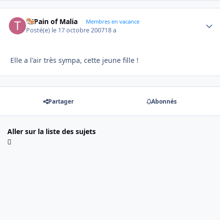
Ti'Pain of Malia
Autho
Membres en vacance
Posté(e)
le 17 octobre 2007
18 a
Elle a l'air très sympa, cette jeune fille !
Partager
Abonnés
Aller sur la liste des sujets