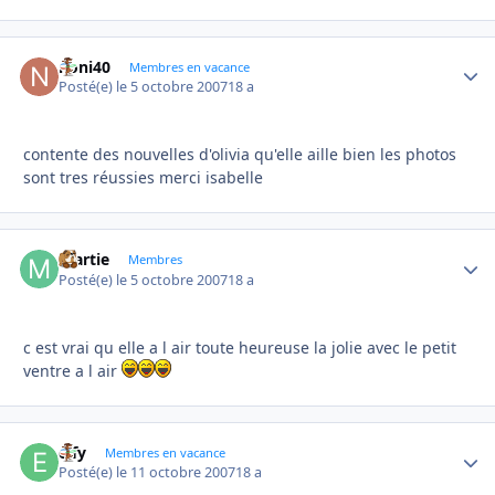
noni40
Autho
Membres en vacance
Posté(e)
le 5 octobre 2007
18 a
contente des nouvelles d'olivia qu'elle aille bien les photos
sont tres réussies merci isabelle
martie
Autho
Membres
Posté(e)
le 5 octobre 2007
18 a
c est vrai qu elle a l air toute heureuse la jolie avec le petit
ventre a l air
elfy
Autho
Membres en vacance
Posté(e)
le 11 octobre 2007
18 a