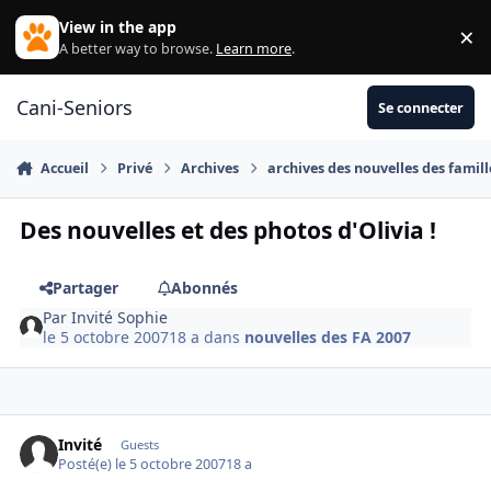
Aller au contenu
View in the app
×
Di
A better way to browse.
Learn more
.
Cani-Seniors
Se connecter
Accueil
Privé
Archives
archives des nouvelles des famill
Des nouvelles et des photos d'Olivia !
Partager
Abonnés
Par
Invité Sophie
le 5 octobre 2007
18 a
dans
nouvelles des FA 2007
Invité
Guests
Posté(e)
le 5 octobre 2007
18 a