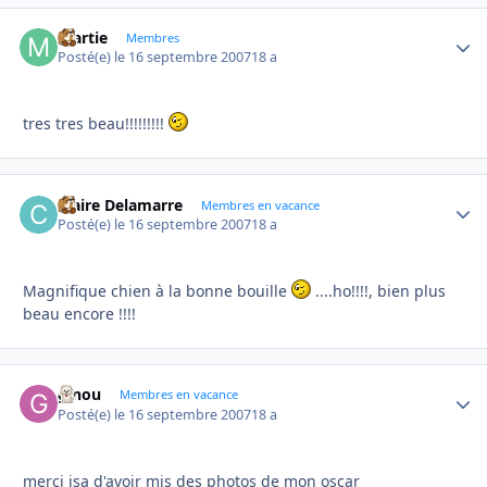
martie
Autho
Membres
Posté(e)
le 16 septembre 2007
18 a
tres tres beau!!!!!!!!!
Claire Delamarre
Autho
Membres en vacance
Posté(e)
le 16 septembre 2007
18 a
Magnifique chien à la bonne bouille
....ho!!!!, bien plus
beau encore !!!!
ginou
Autho
Membres en vacance
Posté(e)
le 16 septembre 2007
18 a
merci isa d'avoir mis des photos de mon oscar