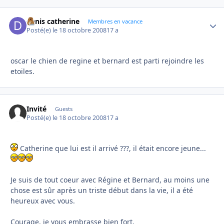
denis catherine
Autho
Membres en vacance
Posté(e)
le 18 octobre 2008
17 a
oscar le chien de regine et bernard est parti rejoindre les
etoiles.
Invité
Guests
Posté(e)
le 18 octobre 2008
17 a
Catherine que lui est il arrivé ???, il était encore jeune...
Je suis de tout coeur avec Régine et Bernard, au moins une
chose est sûr après un triste début dans la vie, il a été
heureux avec vous.
Courage, je vous embrasse bien fort.