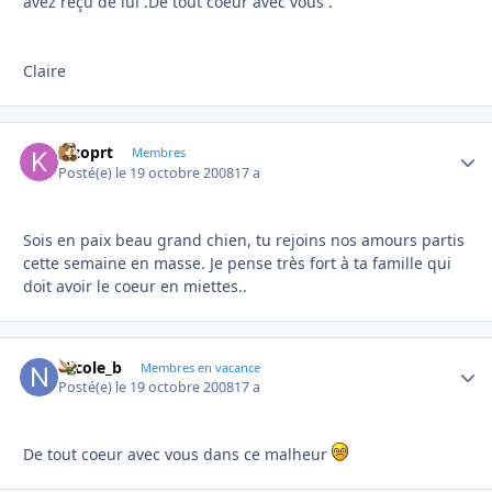
avez reçu de lui .De tout coeur avec vous .
Claire
kizoprt
Autho
Membres
Posté(e)
le 19 octobre 2008
17 a
Sois en paix beau grand chien, tu rejoins nos amours partis
cette semaine en masse. Je pense très fort à ta famille qui
doit avoir le coeur en miettes..
Nicole_b
Autho
Membres en vacance
Posté(e)
le 19 octobre 2008
17 a
De tout coeur avec vous dans ce malheur