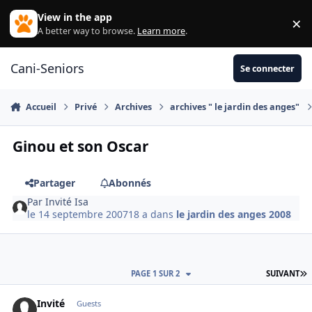
Aller au contenu
View in the app
×
Di
A better way to browse.
Learn more
.
Cani-Seniors
Se connecter
Accueil
Privé
Archives
archives " le jardin des anges"
Ginou et son Oscar
Partager
Abonnés
Par
Invité Isa
le 14 septembre 2007
18 a
dans
le jardin des anges 2008
D
PAGE 1 SUR 2
SUIVANT
Invité
Guests