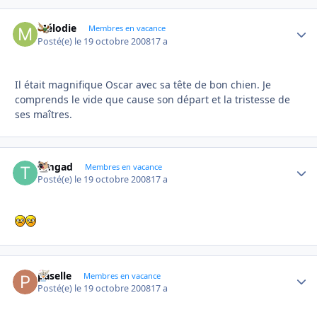
Mélodie
Autho
Membres en vacance
Posté(e)
le 19 octobre 2008
17 a
Il était magnifique Oscar avec sa tête de bon chien. Je
comprends le vide que cause son départ et la tristesse de
ses maîtres.
timgad
Autho
Membres en vacance
Posté(e)
le 19 octobre 2008
17 a
paselle
Autho
Membres en vacance
Posté(e)
le 19 octobre 2008
17 a