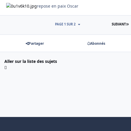
repose en paix Oscar
D
PAGE 1 SUR 2
SUIVANT
Partager
Abonnés
Aller sur la liste des sujets