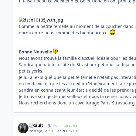
Il faisait beau ce week-end et Go et Fiona en ont profité 
Comme la petite femelle au moment de la coucher dans un pa
dormi entre nous comme des bienheureux !
Bonne Nouvelle
Nous avons trouvé la famille d'accueil idéale pour les deu
Sandra qui habite à côté de Strasbourg et nous a déjà ado
petits yorks.
Je lui ai expliqué que la petite femelle n'était pas interac
en fin de vie et que les accueillir c'était vraiment faire (
Sandra en connaissant leur état a décidé de les prendre 
Je trouve son geste merveilleux et nous la remercions vi
Nous recherchons donc un covoiturage Paris-Strasbourg dè
S.Rault
Administratrice
Posté(e)
le 5 juillet 2005
21 a