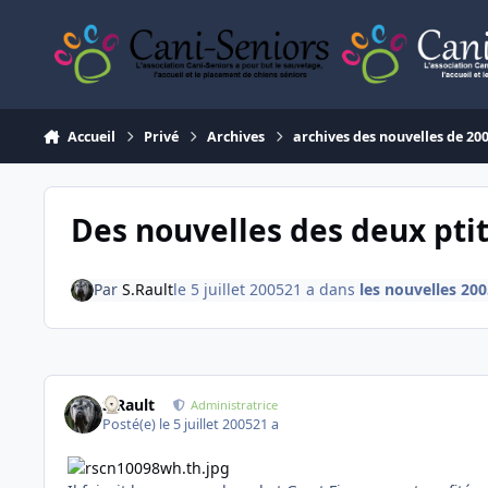
Aller au contenu
Accueil
Privé
Archives
archives des nouvelles de 20
Des nouvelles des deux ptit
Par
S.Rault
le 5 juillet 2005
21 a
dans
les nouvelles 200
S.Rault
Administratrice
Posté(e)
le 5 juillet 2005
21 a