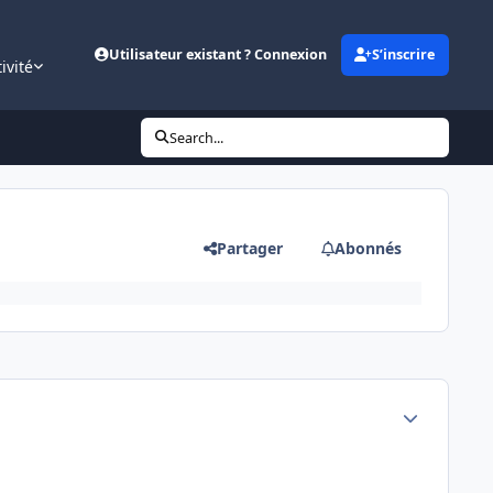
Utilisateur existant ? Connexion
S’inscrire
ivité
Search...
Partager
Abonnés
Author stats