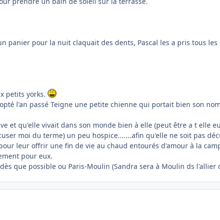
pour prendre un bain de soleil sur la terrasse.
nier pour la nuit claquait des dents, Pascal les a pris tous les deu
x petits yorks.
pté l'an passé Teigne une petite chienne qui portait bien son nom,
tive et qu'elle vivait dans son monde bien à elle (peut être a t elle e
excuser moi du terme) un peu hospice.......afin qu'elle ne soit pas déc
pour leur offrir une fin de vie au chaud entourés d'amour à la ca
vement pour eux.
s que possible ou Paris-Moulin (Sandra sera à Moulin ds l'allier 