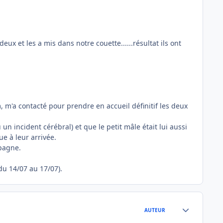
x et les a mis dans notre couette......résultat ils ont
 m'a contacté pour prendre en accueil définitif les deux
u un incident cérébral) et que le petit mâle était lui aussi
ue à leur arrivée.
mpagne.
du 14/07 au 17/07).
Author stats
AUTEUR