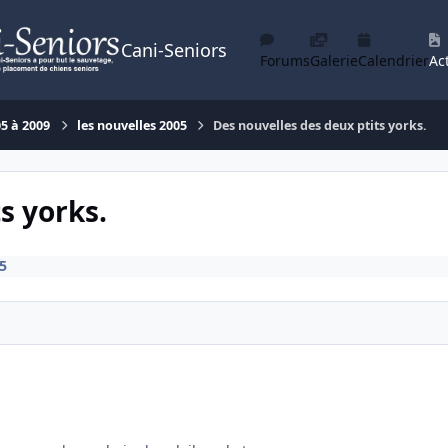
Cani-Seniors
Forums
Galerie
Calendrier
Act
05 à 2009
les nouvelles 2005
Des nouvelles des deux ptits yorks.
s yorks.
5