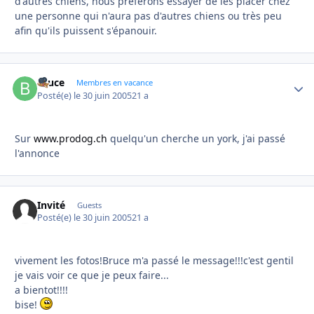
d'autres chiens, nous préférons essayer de les placer chez
une personne qui n'aura pas d'autres chiens ou très peu
afin qu'ils puissent s'épanouir.
Bruce
Autho
Membres en vacance
Posté(e)
le 30 juin 2005
21 a
Sur
www.prodog.ch
quelqu'un cherche un york, j'ai passé
l'annonce
Invité
Guests
Posté(e)
le 30 juin 2005
21 a
vivement les fotos!Bruce m'a passé le message!!!c'est gentil
je vais voir ce que je peux faire...
a bientot!!!!
bise!