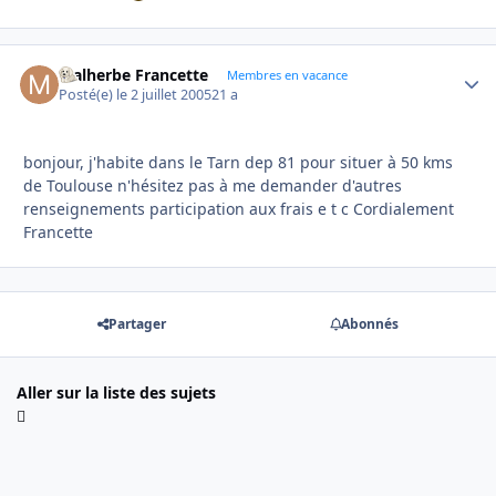
Malherbe Francette
Autho
Membres en vacance
Posté(e)
le 2 juillet 2005
21 a
bonjour, j'habite dans le Tarn dep 81 pour situer à 50 kms
de Toulouse n'hésitez pas à me demander d'autres
renseignements participation aux frais e t c Cordialement
Francette
Partager
Abonnés
Aller sur la liste des sujets