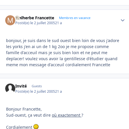
Malherbe Francette
Autho
Membres en vacance
Posté(e)
le 2 juillet 2005
21 a
bonjour, je suis dans le sud ouest bien loin de vous j'adore
les yorks j'en ai un de 1 kg 2oo je me propose comme
famille d'acceuil mais je suis bien loin et ne peut me
deplacer! voulez vous avoir la gentillesse d'étudier quand
meme mon message d'acceuil cordialement Francette
Invité
Guests
Posté(e)
le 2 juillet 2005
21 a
Bonjour Francette,
Sud-ouest, ça veut dire
où exactement
?
Cordialement