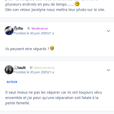
plusieurs endroits en peu de temps.......
Dès son retour Jocelyne nous mettra leur photo sur le site.
floflo
Autho
Modératrice
Posté(e)
le 30 juin 2005
21 a
ils peuvent etre séparés ?
S.Rault
Autho
Administratrice
Posté(e)
le 30 juin 2005
21 a
AUTEUR
Il vaut mieux ne pas les séparer car ils ont toujours vécu
ensemble et j'ai peur qu'une séparation soit fatale à la
petite femelle.