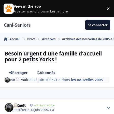
Aller au contenu
View in the app
×
Di
A better way to browse.
Learn more
.
Cani-Seniors
Se connecter
Accueil
Privé
Archives
archives des nouvelles de 2005 à
Besoin urgent d'une famille d'accueil
pour 2 petits Yorks !
Partager
Abonnés
Par
S.Rault
le 30 juin 2005
21 a
dans
les nouvelles 2005
S.Rault
Autho
Administratrice
Posté(e)
le 30 juin 2005
21 a