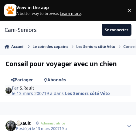
Aller au contenu
View in the app
×
Di
A better way to browse.
Learn more
.
Cani-Seniors
Se connecter
Accueil
Le coin des copains
Les Seniors côté Véto
Consei
Conseil pour voyager avec un chien
Partager
Abonnés
Par
S.Rault
le 13 mars 2007
19 a
dans
Les Seniors côté Véto
S.Rault
Autho
Administratrice
Posté(e)
le 13 mars 2007
19 a