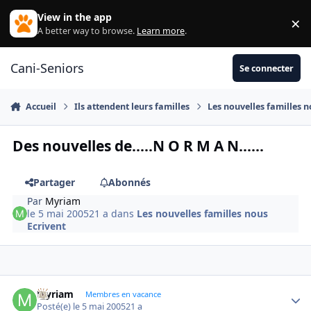
Aller au contenu
View in the app
×
Di
A better way to browse.
Learn more
.
Cani-Seniors
Se connecter
Accueil
Ils attendent leurs familles
Les nouvelles familles n
Des nouvelles de.....N O R M A N......
Partager
Abonnés
Par
Myriam
le 5 mai 2005
21 a
dans
Les nouvelles familles nous
Ecrivent
Myriam
Autho
Membres en vacance
Posté(e)
le 5 mai 2005
21 a