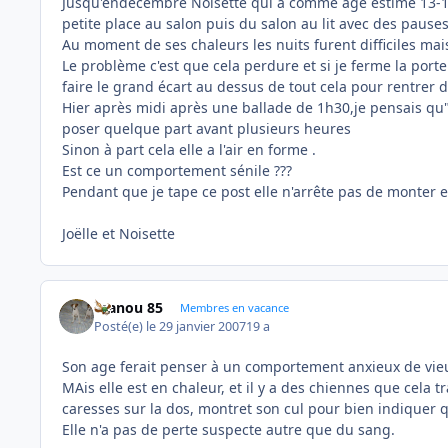
Jusqu'endécembre Noisette qui a comme âge estimé 13-14 a
petite place au salon puis du salon au lit avec des pauses
Au moment de ses chaleurs les nuits furent difficiles mai
Le problème c'est que cela perdure et si je ferme la port
faire le grand écart au dessus de tout cela pour rentrer 
Hier après midi après une ballade de 1h30,je pensais qu"e
poser quelque part avant plusieurs heures
Sinon à part cela elle a l'air en forme .
Est ce un comportement sénile ???
Pendant que je tape ce post elle n'arrête pas de monter e
Joëlle et Noisette
manou 85
Membres en vacance
Posté(e)
le 29 janvier 2007
19 a
Son age ferait penser à un comportement anxieux de vieu
MAis elle est en chaleur, et il y a des chiennes que cela
caresses sur la dos, montret son cul pour bien indiquer q
Elle n'a pas de perte suspecte autre que du sang.