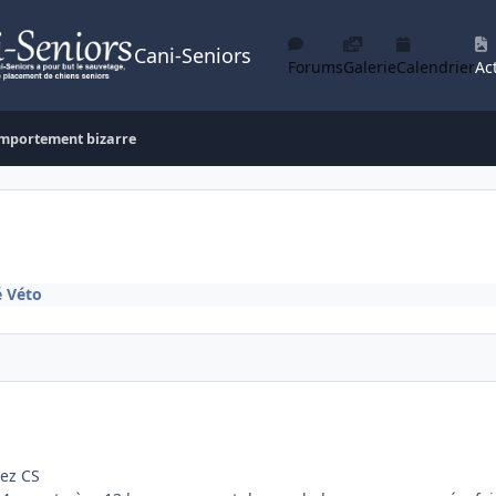
Cani-Seniors
Forums
Galerie
Calendrier
Act
mportement bizarre
é Véto
hez CS