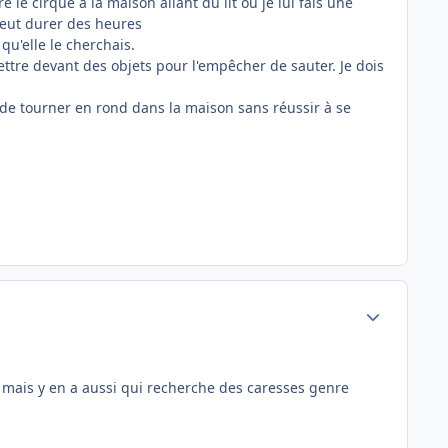
 cirque à la maison allant du lit où je lui fais une
 peut durer des heures
qu'elle le cherchais.
ettre devant des objets pour l'empêcher de sauter. Je dois
 de tourner en rond dans la maison sans réussir à se
Author stats
n) mais y en a aussi qui recherche des caresses genre