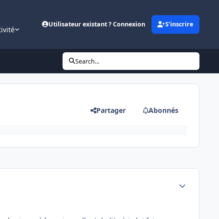
Utilisateur existant ? Connexion
S’inscrire
ivité
Search...
Partager
Abonnés
Author stats