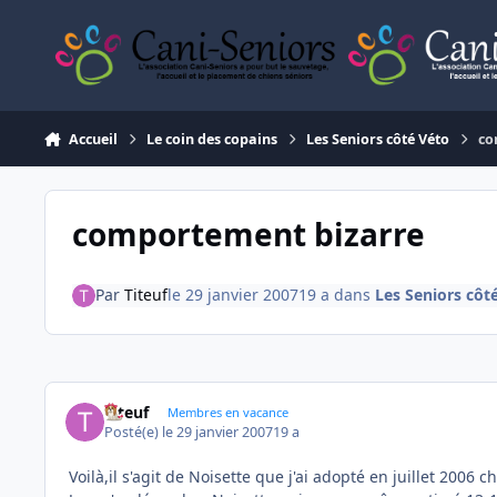
Aller au contenu
Accueil
Le coin des copains
Les Seniors côté Véto
co
comportement bizarre
Par
Titeuf
le 29 janvier 2007
19 a
dans
Les Seniors côt
Titeuf
Membres en vacance
Posté(e)
le 29 janvier 2007
19 a
Voilà,il s'agit de Noisette que j'ai adopté en juillet 2006 c