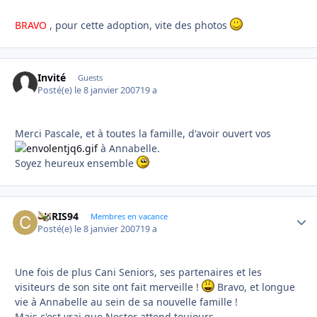
BRAVO
, pour cette adoption, vite des photos
Invité
Guests
Posté(e)
le 8 janvier 2007
19 a
Merci Pascale, et à toutes la famille, d'avoir ouvert vos
à Annabelle.
Soyez heureux ensemble
CHRIS94
Autho
Membres en vacance
Posté(e)
le 8 janvier 2007
19 a
Une fois de plus Cani Seniors, ses partenaires et les
visiteurs de son site ont fait merveille !
Bravo, et longue
vie à Annabelle au sein de sa nouvelle famille !
Mais c'est vrai que Nestor attend toujours...