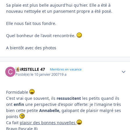
Sa plaie est plus belle aujourd'hui qu'hier. Elle a été à
nouveau nettoyée et un pansement propre a été posé.
Elle nous fait tous fondre.
Quel bonheur de l'avoit rencontrée.
A bientôt avec des photos
CHRISTELLE 47
Autho
Membres en vacance
Posté(e)
le 10 janvier 2007
19 a
Formidable
C'est vrai que souvent, ils
ressuscitent
les petits quand ils
ont
enfin
une perspective d'espoir offerte: je l'imagine très
bien cette petite
Annabelle,
galopant de plaisir malgré ses
points
Ca fait
plaisir des bonnes nouvelles
Bravo Pascale 8)