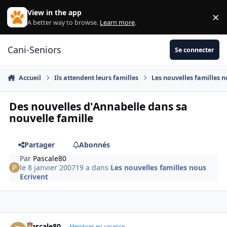
Aller au contenu
View in the app
×
Di
A better way to browse.
Learn more
.
Cani-Seniors
Se connecter
Accueil
Ils attendent leurs familles
Les nouvelles familles n
Des nouvelles d'Annabelle dans sa
nouvelle famille
Partager
Abonnés
Par
Pascale80
le 8 janvier 2007
19 a
dans
Les nouvelles familles nous
Ecrivent
Pascale80
Autho
Membres en vacance