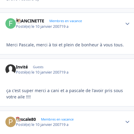
FRANCINETTE
Autho
Membres en vacance
Posté(e)
le 10 janvier 2007
19 a
Merci Pascale, merci à toi et plein de bonheur à vous tous.
Invité
Guests
Posté(e)
le 10 janvier 2007
19 a
ça c'est super merci a cani et a pascale de l'avoir pris sous
votre aile !!!!
Pascale80
Autho
Membres en vacance
Posté(e)
le 10 janvier 2007
19 a