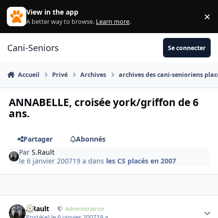
Aller au contenu
View in the app
×
Di
A better way to browse.
Learn more
.
Cani-Seniors
Se connecter
Accueil
Privé
Archives
archives des cani-senioriens plac
ANNABELLE, croisée york/griffon de 6
ans.
Partager
Abonnés
Par
S.Rault
le 6 janvier 2007
19 a
dans
les CS placés en 2007
S.Rault
Autho
Administratrice
Posté(e)
le 6 janvier 2007
19 a