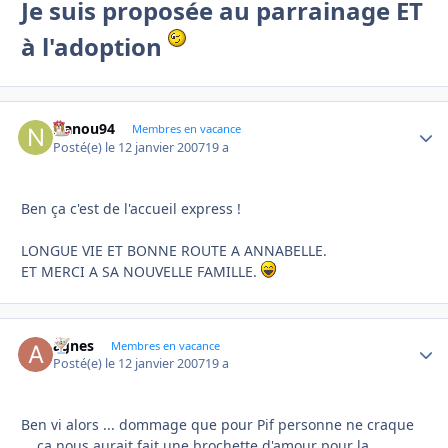
Je suis proposée au parrainage ET
à l'adoption
Nanou94
Autho
Membres en vacance
Posté(e)
le 12 janvier 2007
19 a
Ben ça c'est de l'accueil express !
LONGUE VIE ET BONNE ROUTE A ANNABELLE.
ET MERCI A SA NOUVELLE FAMILLE.
agnes
Autho
Membres en vacance
Posté(e)
le 12 janvier 2007
19 a
Ben vi alors ... dommage que pour Pif personne ne craque
... ça nous aurait fait une brochette d'amour pour la