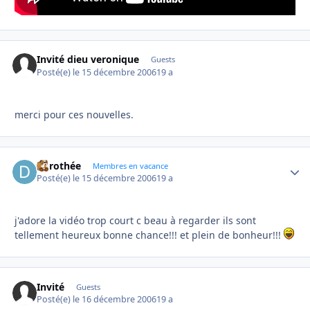
Invité dieu veronique
Guests
Posté(e)
le 15 décembre 2006
19 a
merci pour ces nouvelles.
dorothée
Autho
Membres en vacance
Posté(e)
le 15 décembre 2006
19 a
j'adore la vidéo trop court c beau à regarder ils sont
tellement heureux bonne chance!!! et plein de bonheur!!!
Invité
Guests
Posté(e)
le 16 décembre 2006
19 a