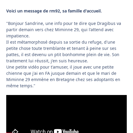
Voici un message de rm92, sa famille d'accueil.
"Bonjour Sandrine, une info pour te dire que Dragibus va
partir demain vers chez Miminne 29, qui l'attend avec
impatience.
Il est métamorphosé depuis sa sortie du refuge, d'une
petite chose toute tremblante et tenant à peine sur ses
pattes, il est devenu un ptit bonhomme plein de vie. Son
traitement lui réussit, j'en suis heureuse.
Une petite vidéo pour t'amuser, il joue avec une petite
chienne que j'ai en FA jusque demain et que le mari de
Miminne 29 emmène en Bretagne chez ses adoptants en
même temps."