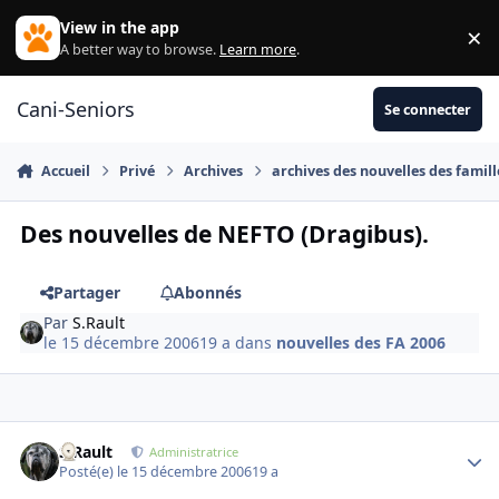
Aller au contenu
View in the app
×
Di
A better way to browse.
Learn more
.
Cani-Seniors
Se connecter
Accueil
Privé
Archives
archives des nouvelles des famill
Des nouvelles de NEFTO (Dragibus).
Partager
Abonnés
Par
S.Rault
le 15 décembre 2006
19 a
dans
nouvelles des FA 2006
S.Rault
Autho
Administratrice
Posté(e)
le 15 décembre 2006
19 a