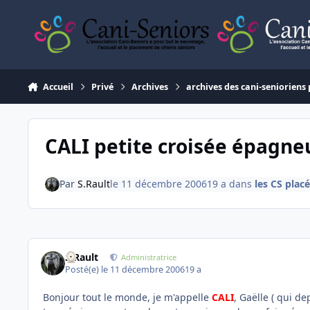
Aller au contenu
Accueil
Privé
Archives
archives des cani-senioriens 
CALI petite croisée épagne
Par
S.Rault
le 11 décembre 2006
19 a
dans
les CS plac
S.Rault
Administratrice
Posté(e)
le 11 décembre 2006
19 a
Bonjour tout le monde, je m'appelle
CALI
, Gaëlle ( qui d