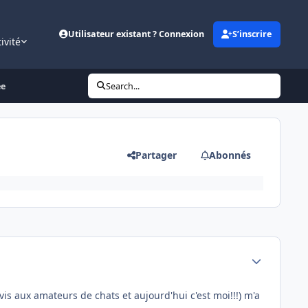
Utilisateur existant ? Connexion
S’inscrire
ivité
ée
Search...
Partager
Abonnés
Author stats
vis aux amateurs de chats et aujourd'hui c'est moi!!!) m'a