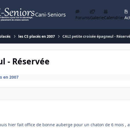
Cani-Seniors
Forums
Galerie
Calendrier
Act
placés
les CS placés en 2007
CALI petite croisée épagneul - Réserv
ul - Réservée
és en 2007
epuis hier fait office de bonne auberge pour un chaton de 6 mois , a