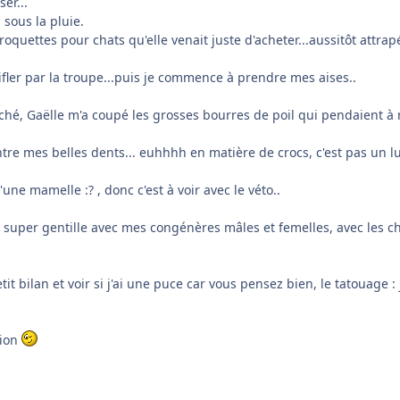
er...
 sous la pluie.
oquettes pour chats qu'elle venait juste d'acheter...aussitôt attrap
ifler par la troupe...puis je commence à prendre mes aises..
uché, Gaëlle m'a coupé les grosses bourres de poil qui pendaient à m
ontre mes belles dents... euhhhh en matière de crocs, c'est pas un lu
ne mamelle :? , donc c'est à voir avec le véto..
ne super gentille avec mes congénères mâles et femelles, avec les c
tit bilan et voir si j'ai une puce car vous pensez bien, le tatouage
tion