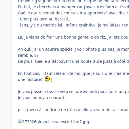
trouvé zigzaguant sur la route au risque de me faire écras
En fait, je cherchais à manger car j'avais très faim et froid
Gaëlle qui revenait des courses m'a apprivoisé avec des cr
10mn plus tard au bercail...
Tiens, y'a du monde ici.. même craintive, je me laisse ren
Là, je viens de finir une bonne gamelle de riz, j'ai été do
Ah oui, j'ai un sourire spécial ( voir photo plus bas) je m
semble. 8)
De plus, Gaëlle a découvert une boule dure juste à côté d'u
En tout cas, il faut retenir de moi que je suis une chien
une histoire!!
)
Je vais passer chez le véto cet après-midi pour faire un pe
Je vous tiens au courant...
p.s : merci à sandrine de m'accueillir au sein de l'associa