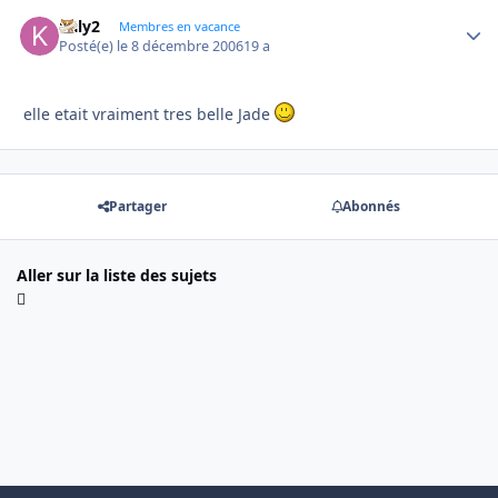
kaly2
Autho
Membres en vacance
Posté(e)
le 8 décembre 2006
19 a
elle etait vraiment tres belle Jade
Partager
Abonnés
Aller sur la liste des sujets