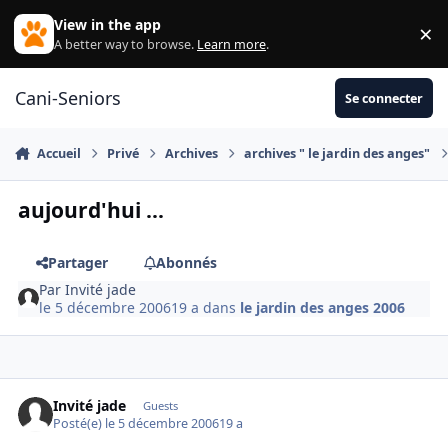
Aller au contenu
View in the app
×
Di
A better way to browse.
Learn more
.
Cani-Seniors
Se connecter
Accueil
Privé
Archives
archives " le jardin des anges"
aujourd'hui ...
Partager
Abonnés
Par
Invité jade
le 5 décembre 2006
19 a
dans
le jardin des anges 2006
Invité jade
Guests
Posté(e)
le 5 décembre 2006
19 a