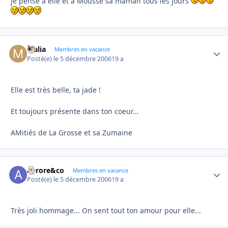
je pense à elle et à Mousse sa maman tous les jours
Malia
Autho
Membres en vacance
Posté(e)
le 5 décembre 2006
19 a
Elle est très belle, ta jade !
Et toujours présente dans ton coeur...
AMitiés de La Grosse et sa Zumaine
aurore&co
Autho
Membres en vacance
Posté(e)
le 5 décembre 2006
19 a
Très joli hommage... On sent tout ton amour pour elle...