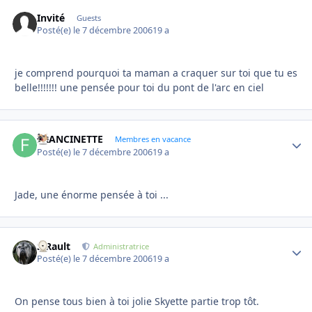
Invité
Guests
Posté(e)
le 7 décembre 2006
19 a
je comprend pourquoi ta maman a craquer sur toi que tu es
belle!!!!!!! une pensée pour toi du pont de l'arc en ciel
FRANCINETTE
Autho
Membres en vacance
Posté(e)
le 7 décembre 2006
19 a
Jade, une énorme pensée à toi ...
S.Rault
Autho
Administratrice
Posté(e)
le 7 décembre 2006
19 a
On pense tous bien à toi jolie Skyette partie trop tôt.