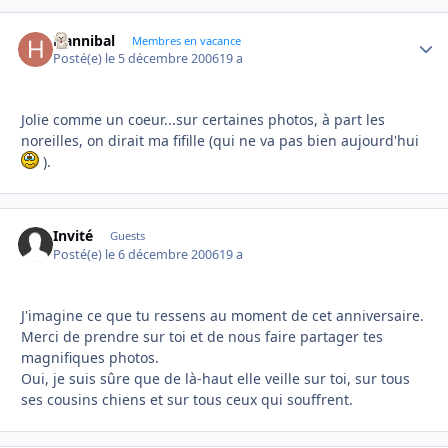
Hannibal
Autho
Membres en vacance
Posté(e)
le 5 décembre 2006
19 a
Jolie comme un coeur...sur certaines photos, à part les
noreilles, on dirait ma fifille (qui ne va pas bien aujourd'hui
).
Invité
Guests
Posté(e)
le 6 décembre 2006
19 a
J'imagine ce que tu ressens au moment de cet anniversaire.
Merci de prendre sur toi et de nous faire partager tes
magnifiques photos.
Oui, je suis sûre que de là-haut elle veille sur toi, sur tous
ses cousins chiens et sur tous ceux qui souffrent.