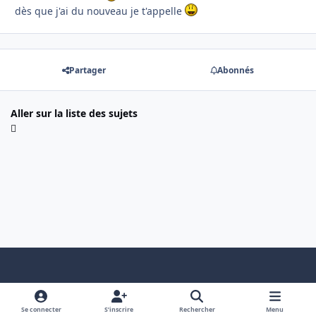
dès que j'ai du nouveau je t'appelle
Partager
Abonnés
Aller sur la liste des sujets
Light Mode
Dark Mode
System Preference
f
x
a
Se connecter
S’inscrire
Rechercher
Menu