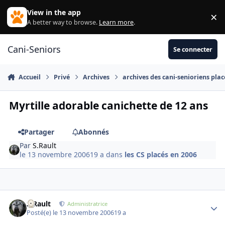
Aller au contenu
View in the app
×
Di
A better way to browse.
Learn more
.
Cani-Seniors
Se connecter
Accueil
Privé
Archives
archives des cani-senioriens plac
Myrtille adorable canichette de 12 ans
Partager
Abonnés
Par
S.Rault
le 13 novembre 2006
19 a
dans
les CS placés en 2006
S.Rault
Autho
Administratrice
Posté(e)
le 13 novembre 2006
19 a