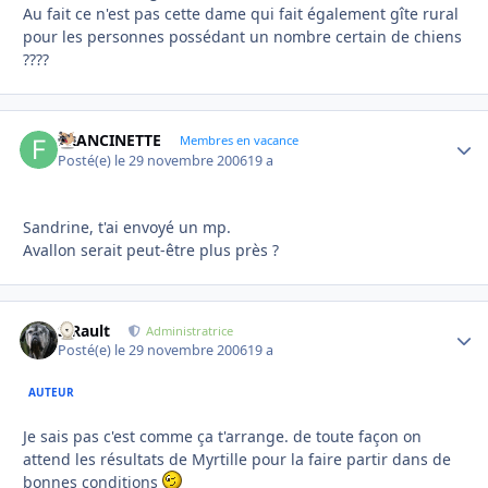
Au fait ce n'est pas cette dame qui fait également gîte rural
pour les personnes possédant un nombre certain de chiens
????
FRANCINETTE
Autho
Membres en vacance
Posté(e)
le 29 novembre 2006
19 a
Sandrine, t'ai envoyé un mp.
Avallon serait peut-être plus près ?
S.Rault
Autho
Administratrice
Posté(e)
le 29 novembre 2006
19 a
AUTEUR
Je sais pas c'est comme ça t'arrange. de toute façon on
attend les résultats de Myrtille pour la faire partir dans de
bonnes conditions