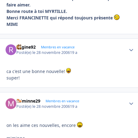
faire aimer.
Bonne route à toi MYRTILLE.
Merci FRANCINETTE qui répond toujours prèsente
MIMI
Regine92
Autho
Membres en vacance
Posté(e)
le 28 novembre 2006
19 a
ca c'est une bonne nouvelle!
super!
miminne29
Autho
Membres en vacance
Posté(e)
le 28 novembre 2006
19 a
on les aime ces nouvelles, encore