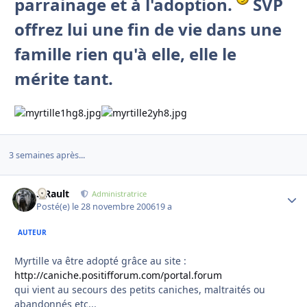
parrainage et à l'adoption.
SVP
offrez lui une fin de vie dans une
famille rien qu'à elle, elle le
mérite tant.
3 semaines après...
S.Rault
Autho
Administratrice
Posté(e)
le 28 novembre 2006
19 a
AUTEUR
Myrtille va être adopté grâce au site :
http://caniche.positifforum.com/portal.forum
qui vient au secours des petits caniches, maltraités ou
abandonnés etc...