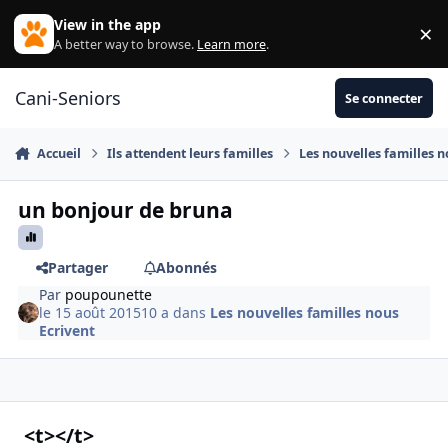
Aller au contenu
View in the app
×
Di
A better way to browse.
Learn more
.
Cani-Seniors
Se connecter
Accueil
Ils attendent leurs familles
Les nouvelles familles n
un bonjour de bruna
Partager
Abonnés
Par
poupounette
le 15 août 2015
10 a
dans
Les nouvelles familles nous
Ecrivent
<t></t>