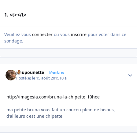
1. <t></t>
Veuillez vous
connecter
ou vous
inscrire
pour voter dans ce
sondage.
poupounette
Autho
Membres
Posté(e)
le 15 août 2015
10 a
http://imagesia.com/bruna-la-chipette_10hoe
ma petite bruna vous fait un coucou plein de bisous,
d'ailleurs c'est une chipette.