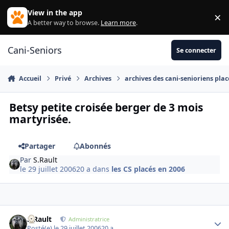
Aller au contenu
View in the app
×
Di
A better way to browse.
Learn more
.
Cani-Seniors
Se connecter
Accueil
Privé
Archives
archives des cani-senioriens plac
Betsy petite croisée berger de 3 mois
martyrisée.
Partager
Abonnés
Par
S.Rault
le 29 juillet 2006
20 a
dans
les CS placés en 2006
S.Rault
Autho
Administratrice
Posté(e)
le 29 juillet 2006
20 a