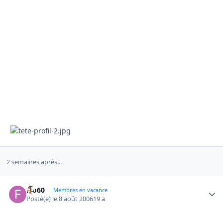
2 semaines après...
Flo60
Autho
Membres en vacance
Posté(e)
le 8 août 2006
19 a