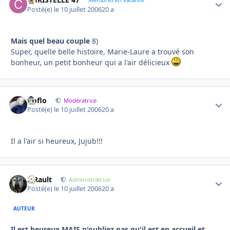
Autho
Posté(e)
le 10 juillet 2006
20 a
Mais quel beau couple
8)
Super, quelle belle histoire, Marie-Laure a trouvé son
bonheur, un petit bonheur qui a l'air délicieux
floflo
Autho
Modératrice
Posté(e)
le 10 juillet 2006
20 a
Il a l'air si heureux, Jujub!!!
S.Rault
Autho
Administratrice
Posté(e)
le 10 juillet 2006
20 a
AUTEUR
Il est heureux MAIS n'oubliez pas qu'il est en accueil et