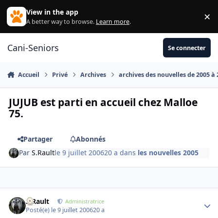
Aller au contenu
View in the app
×
Di
A better way to browse.
Learn more
.
Cani-Seniors
Se connecter
Accueil
Privé
Archives
archives des nouvelles de 2005 à
JUJUB est parti en accueil chez Malloe
75.
Partager
Abonnés
Par
S.Rault
le 9 juillet 2006
20 a
dans
les nouvelles 2005
S.Rault
Autho
Administratrice
Posté(e)
le 9 juillet 2006
20 a