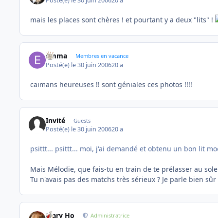
Posté(e)
le 30 juin 2006
20 a
mais les places sont chères ! et pourtant y a deux "lits" !
emma
Membres en vacance
Posté(e)
le 30 juin 2006
20 a
caimans heureuses !! sont géniales ces photos !!!!
Invité
Guests
Posté(e)
le 30 juin 2006
20 a
psittt... psittt... moi, j'ai demandé et obtenu un bon lit mo
Mais Mélodie, que fais-tu en train de te prélasser au sole
Tu n'avais pas des matchs très sérieux ? Je parle bien s
Mary Ho
Administratrice