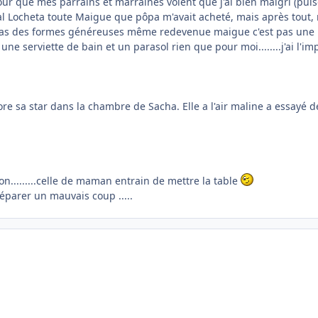
our que mes parrains et marraines voient que j'ai bien maigri (puisq
ial Locheta toute Maigue que pôpa m'avait acheté, mais après tout, 
as des formes généreuses même redevenue maigue c'est pas une lo
ne serviette de bain et un parasol rien que pour moi........j'ai l'im
e sa star dans la chambre de Sacha. Elle a l'air maline a essayé de 
n.........celle de maman entrain de mettre la table
éparer un mauvais coup .....