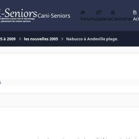
Cani-Seniors
Forums
Galerie
Calendrier
Act
05 à 2009
les nouvelles 2005
Nabucco à Andeville plage.
5