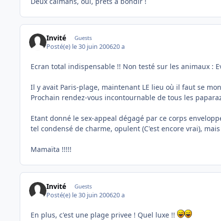
Deux caïmans, oui, prêts à bondir !
Invité
Guests
Posté(e)
le 30 juin 2006
20 a
Ecran total indispensable !! Non testé sur les animaux : 
Il y avait Paris-plage, maintenant LE lieu où il faut se mo
Prochain rendez-vous incontournable de tous les paparazz
Etant donné le sex-appeal dégagé par ce corps enveloppé 
tel condensé de charme, opulent (C'est encore vrai), mais l
Mamaïta !!!!!
Invité
Guests
Posté(e)
le 30 juin 2006
20 a
En plus, c'est une plage privee ! Quel luxe !!