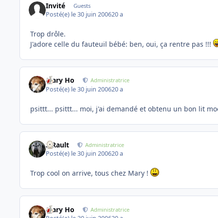
Invité
Guests
Posté(e)
le 30 juin 2006
20 a
Trop drôle.
J'adore celle du fauteuil bébé: ben, oui, ça rentre pas !!!
Mary Ho
Administratrice
Posté(e)
le 30 juin 2006
20 a
psittt... psittt... moi, j'ai demandé et obtenu un bon lit mo
S.Rault
Administratrice
Posté(e)
le 30 juin 2006
20 a
Trop cool on arrive, tous chez Mary !
Mary Ho
Administratrice