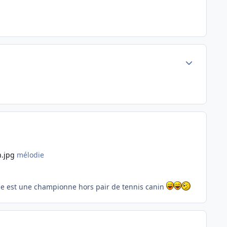
Author stats
mélodie
die est une championne hors pair de tennis canin
Author stats