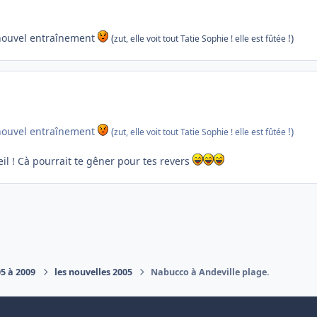
n nouvel entraînement
(
!)
zut, elle voit tout Tatie Sophie ! elle est fûtée
n nouvel entraînement
(
!)
zut, elle voit tout Tatie Sophie ! elle est fûtée
il ! Cà pourrait te gêner pour tes revers
05 à 2009
les nouvelles 2005
Nabucco à Andeville plage.