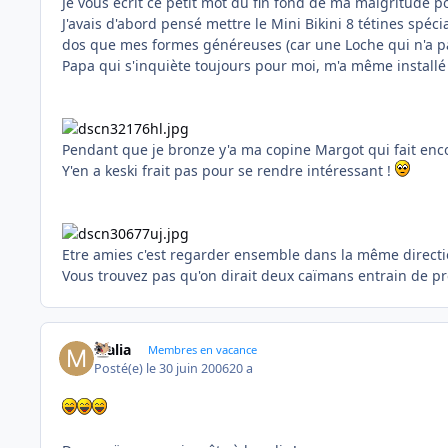
Je vous écrit ce petit mot du fin fond de ma maigritude p
J'avais d'abord pensé mettre le Mini Bikini 8 tétines spéc
dos que mes formes généreuses (car une Loche qui n'a p
Papa qui s'inquiète toujours pour moi, m'a même installé u
Pendant que je bronze y'a ma copine Margot qui fait encor
Y'en a keski frait pas pour se rendre intéressant !
Etre amies c'est regarder ensemble dans la même directio
Vous trouvez pas qu'on dirait deux caïmans entrain de pr
Malia
Membres en vacance
Posté(e)
le 30 juin 2006
20 a