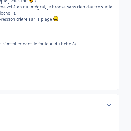
ue j'vous l'dit
).
me voilà en nu intégral, je bronze sans rien d'autre sur le
che ! ).
pression d'être sur la plage
s'installer dans le fauteuil du bébé 8)
Author stats