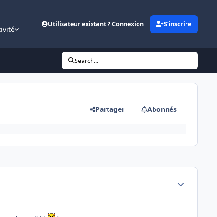
Utilisateur existant ? Connexion
S’inscrire
ivité
Search...
Partager
Abonnés
Author stats