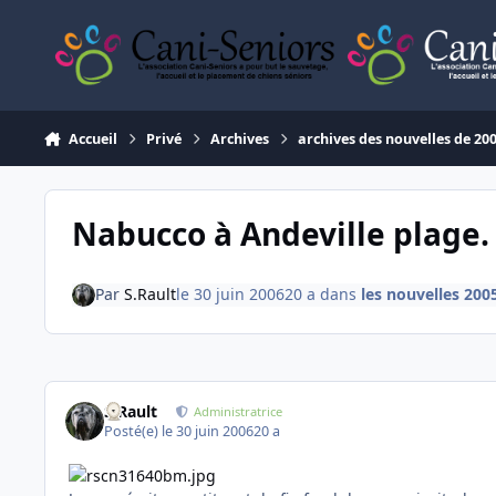
Aller au contenu
Accueil
Privé
Archives
archives des nouvelles de 20
Nabucco à Andeville plage.
Par
S.Rault
le 30 juin 2006
20 a
dans
les nouvelles 200
S.Rault
Administratrice
Posté(e)
le 30 juin 2006
20 a