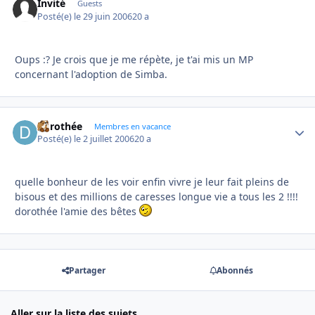
Invité
Guests
Posté(e)
le 29 juin 2006
20 a
Oups :? Je crois que je me répète, je t'ai mis un MP
concernant l'adoption de Simba.
dorothée
Autho
Membres en vacance
Posté(e)
le 2 juillet 2006
20 a
quelle bonheur de les voir enfin vivre je leur fait pleins de
bisous et des millions de caresses longue vie a tous les 2 !!!!
dorothée l'amie des bêtes
Partager
Abonnés
Aller sur la liste des sujets