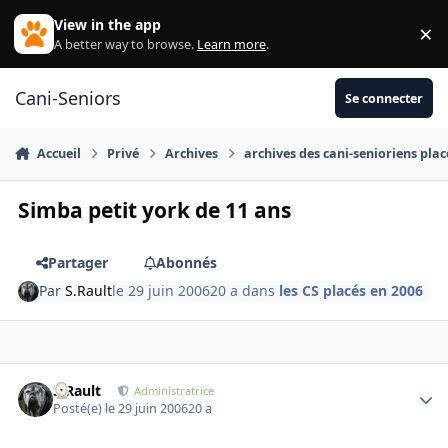
Aller au contenu
View in the app
×
Di
A better way to browse.
Learn more
.
Cani-Seniors
Se connecter
Accueil
Privé
Archives
archives des cani-senioriens plac
Simba petit york de 11 ans
Partager
Abonnés
Par
S.Rault
le 29 juin 2006
20 a
dans
les CS placés en 2006
S.Rault
Autho
Administratrice
Posté(e)
le 29 juin 2006
20 a