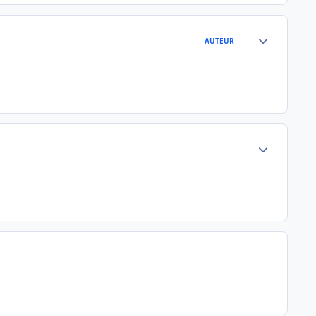
Author stats
AUTEUR
Author stats