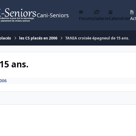
Cani-Seniors
Forums
Galerie
Calendrier
Act
placés
les CS placés en 2006
TANIA croisée épagneul de 15 ans.
15 ans.
2006