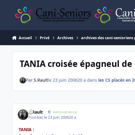
Aller au contenu
Accueil
Privé
Archives
archives des cani-senioriens 
TANIA croisée épagneul de 
Par
S.Rault
le 23 juin 2006
20 a
dans
les CS placés en 
S.Rault
Administratrice
Posté(e)
le 23 juin 2006
20 a
TANIA :