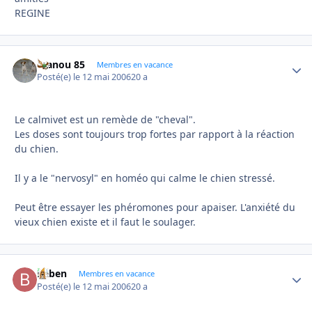
REGINE
manou 85
Autho
Membres en vacance
Posté(e)
le 12 mai 2006
20 a
Le calmivet est un remède de "cheval".
Les doses sont toujours trop fortes par rapport à la réaction
du chien.
Il y a le "nervosyl" en homéo qui calme le chien stressé.
Peut être essayer les phéromones pour apaiser. L'anxiété du
vieux chien existe et il faut le soulager.
baben
Autho
Membres en vacance
Posté(e)
le 12 mai 2006
20 a