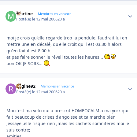
Martine
Autho
Membres en vacance
Posté(e)
le 12 mai 2006
20 a
moi je crois qu'elle regarde trop la pendule, faudrait lui en
mettre une en décalé, qu'elle croit qu'il est 03.30 h alors
qu'en fait il est 8.00 h
et pas faire sonner le réveil toutes les heures...
bon OK JE SORS...
Regine92
Autho
Membres en vacance
Posté(e)
le 12 mai 2006
20 a
Moi c'est ma veto qui a prescrit HOMEOCALM a ma york qui
fait beaucoup de crises d'angoisse et ca marche bien
,essaye ,elle risque rien ,mais les cachets somniferes moi je
suis contre;
amities