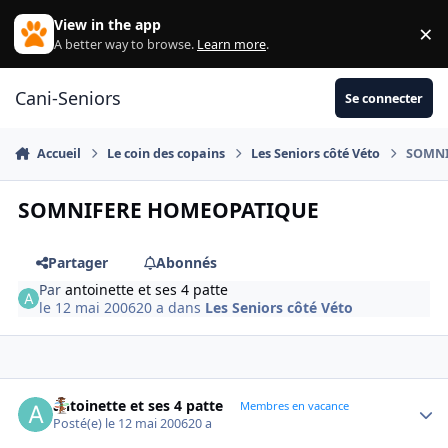
Aller au contenu
View in the app
×
Di
A better way to browse.
Learn more
.
Cani-Seniors
Se connecter
Accueil
Le coin des copains
Les Seniors côté Véto
SOMNI
SOMNIFERE HOMEOPATIQUE
Partager
Abonnés
Par
antoinette et ses 4 patte
le 12 mai 2006
20 a
dans
Les Seniors côté Véto
antoinette et ses 4 patte
Autho
Membres en vacance
Posté(e)
le 12 mai 2006
20 a