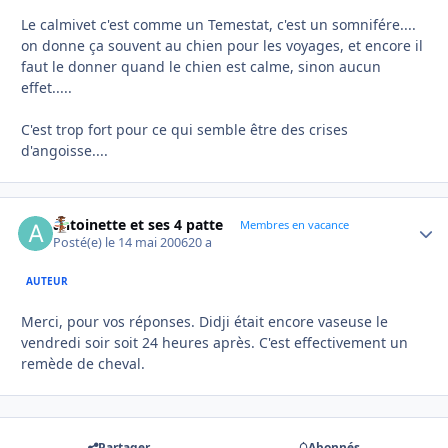
Le calmivet c'est comme un Temestat, c'est un somnifére....
on donne ça souvent au chien pour les voyages, et encore il
faut le donner quand le chien est calme, sinon aucun
effet.....
C'est trop fort pour ce qui semble être des crises
d'angoisse....
antoinette et ses 4 patte
Autho
Membres en vacance
Posté(e)
le 14 mai 2006
20 a
AUTEUR
Merci, pour vos réponses. Didji était encore vaseuse le
vendredi soir soit 24 heures après. C'est effectivement un
remède de cheval.
Partager
Abonnés