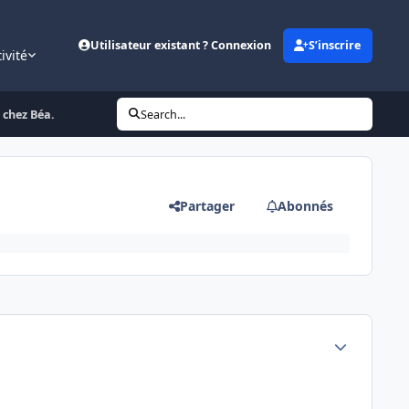
Utilisateur existant ? Connexion
S’inscrire
ivité
 chez Béa.
Search...
Partager
Abonnés
Author stats