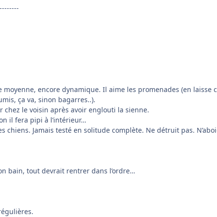
--------
le moyenne, encore dynamique. Il aime les promenades (en laisse ca
is, ça va, sinon bagarres..).
r chez le voisin après avoir englouti la sienne.
n il fera pipi à l’intérieur…
es chiens. Jamais testé en solitude complète. Ne détruit pas. N’aboi
n bain, tout devrait rentrer dans l’ordre…
égulières.