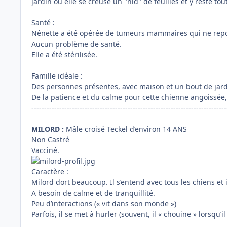
jardin où elle se creuse un "nid" de feuilles et y reste to
Santé :
Nénette a été opérée de tumeurs mammaires qui ne rep
Aucun problème de santé.
Elle a été stérilisée.
Famille idéale :
Des personnes présentes, avec maison et un bout de jardin.
De la patience et du calme pour cette chienne angoissée, 
-----------------------------------------------------------------------------
MILORD :
Mâle croisé Teckel d’environ 14 ANS
Non Castré
Vacciné.
Caractère :
Milord dort beaucoup. Il s’entend avec tous les chiens et 
A besoin de calme et de tranquillité.
Peu d’interactions (« vit dans son monde »)
Parfois, il se met à hurler (souvent, il « chouine » lorsqu’