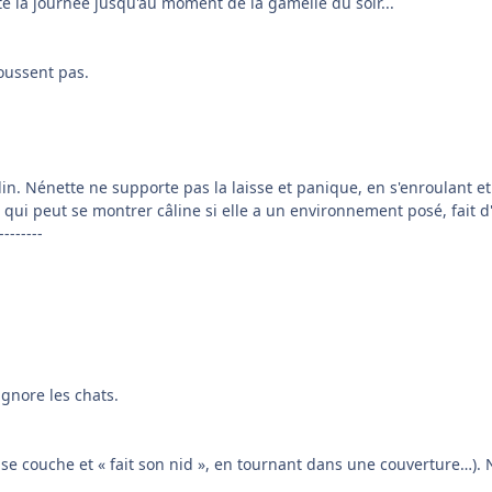
ute la journée jusqu'au moment de la gamelle du soir...
oussent pas.
 Nénette ne supporte pas la laisse et panique, en s'enroulant et en
qui peut se montrer câline si elle a un environnement posé, fait d
--------
ignore les chats.
il se couche et « fait son nid », en tournant dans une couverture…). N