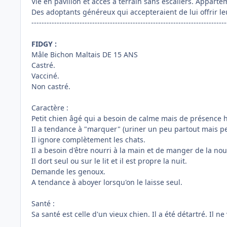
Vie en pavillon et accès à terrain sans escaliers. Appart
Des adoptants généreux qui accepteraient de lui offrir leu
-----------------------------------------------------------------------------
FIDGY :
Mâle Bichon Maltais DE 15 ANS
Castré.
Vacciné.
Non castré.
Caractère :
Petit chien âgé qui a besoin de calme mais de présence
Il a tendance à "marquer" (uriner un peu partout mais pe
Il ignore complètement les chats.
Il a besoin d'être nourri à la main et de manger de la no
Il dort seul ou sur le lit et il est propre la nuit.
Demande les genoux.
A tendance à aboyer lorsqu'on le laisse seul.
Santé :
Sa santé est celle d'un vieux chien. Il a été détartré. Il ne 