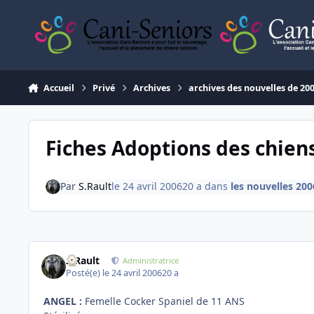
Aller au contenu
Accueil
Privé
Archives
archives des nouvelles de 20
Fiches Adoptions des chiens
Par
S.Rault
le 24 avril 2006
20 a
dans
les nouvelles 200
S.Rault
Administratrice
Posté(e)
le 24 avril 2006
20 a
ANGEL :
Femelle Cocker Spaniel de 11 ANS