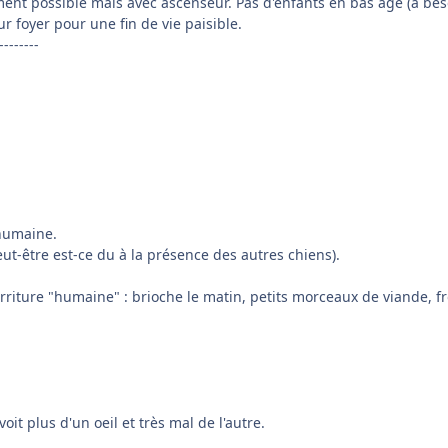
ement possible mais avec ascenseur. Pas d'enfants en bas âge (a bes
r foyer pour une fin de vie paisible.
--------
 humaine.
ut-être est-ce du à la présence des autres chiens).
urriture "humaine" : brioche le matin, petits morceaux de viande, f
voit plus d'un oeil et très mal de l'autre.