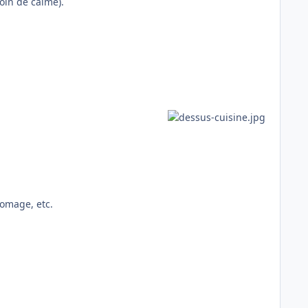
oin de calme).
romage, etc.