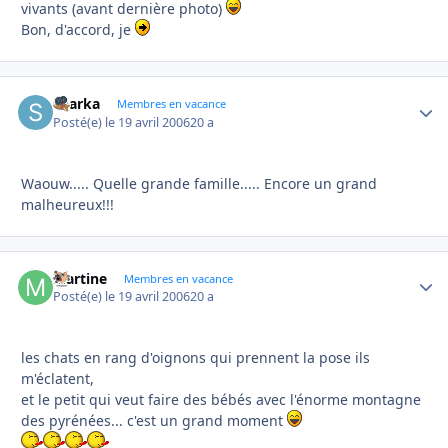
vivants (avant dernière photo)
Bon, d'accord, je
sharka
Autho
Membres en vacance
Posté(e)
le 19 avril 2006
20 a
Waouw..... Quelle grande famille..... Encore un grand
malheureux!!!
Martine
Autho
Membres en vacance
Posté(e)
le 19 avril 2006
20 a
les chats en rang d'oignons qui prennent la pose ils
m'éclatent,
et le petit qui veut faire des bébés avec l'énorme montagne
des pyrénées... c'est un grand moment