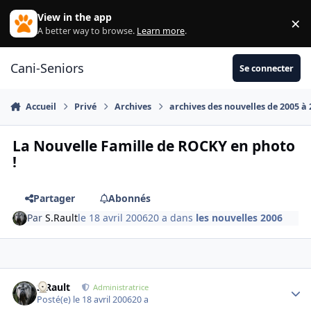
Aller au contenu
View in the app
×
Di
A better way to browse.
Learn more
.
Cani-Seniors
Se connecter
Accueil
Privé
Archives
archives des nouvelles de 2005 à
La Nouvelle Famille de ROCKY en photo
!
Partager
Abonnés
Par
S.Rault
le 18 avril 2006
20 a
dans
les nouvelles 2006
S.Rault
Autho
Administratrice
Posté(e)
le 18 avril 2006
20 a