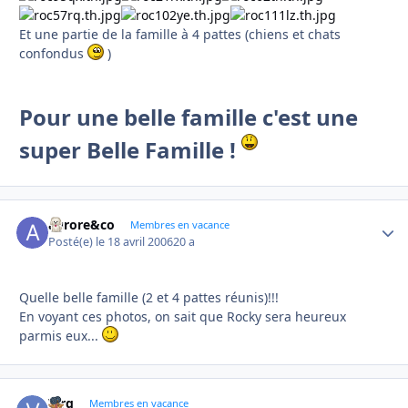
Et une partie de la famille à 4 pattes (chiens et chats
confondus
)
Pour une belle famille c'est une
super Belle Famille !
aurore&co
Autho
Membres en vacance
Posté(e)
le 18 avril 2006
20 a
Quelle belle famille (2 et 4 pattes réunis)!!!
En voyant ces photos, on sait que Rocky sera heureux
parmis eux...
Virg
Autho
Membres en vacance