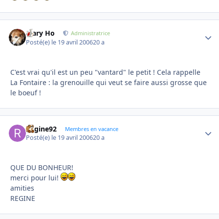
Mary Ho
Autho
Administratrice
Posté(e)
le 19 avril 2006
20 a
C'est vrai qu'il est un peu "vantard" le petit ! Cela rappelle
La Fontaire : la grenouille qui veut se faire aussi grosse que
le boeuf !
Regine92
Autho
Membres en vacance
Posté(e)
le 19 avril 2006
20 a
QUE DU BONHEUR!
merci pour lui!
amities
REGINE