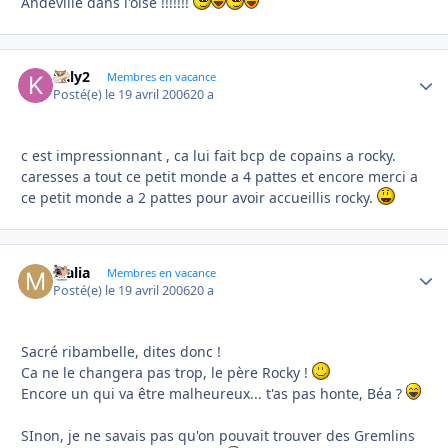
Andeville dans l'oise !!!!!!!
kaly2
Autho
Membres en vacance
Posté(e)
le 19 avril 2006
20 a
c est impressionnant , ca lui fait bcp de copains a rocky.
caresses a tout ce petit monde a 4 pattes et encore merci a
ce petit monde a 2 pattes pour avoir accueillis rocky.
Malia
Autho
Membres en vacance
Posté(e)
le 19 avril 2006
20 a
Sacré ribambelle, dites donc !
Ca ne le changera pas trop, le père Rocky !
Encore un qui va être malheureux... t'as pas honte, Béa ?
SInon, je ne savais pas qu'on pouvait trouver des Gremlins