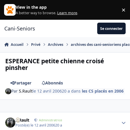
Aller au contenu
View in the app
×
Di
A better way to browse.
Learn more
.
Cani-Seniors
Se connecter
Accueil
Privé
Archives
archives des cani-senioriens plac
ESPERANCE petite chienne croisé
pinsher
Partager
Abonnés
Par
S.Rault
le 12 avril 2006
20 a
dans
les CS placés en 2006
S.Rault
Autho
Administratrice
Posté(e)
le 12 avril 2006
20 a