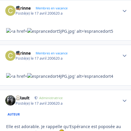
corinne
Autho
Membres en vacance
Posté(e)
le 17 avril 2006
20 a
corinne
Autho
Membres en vacance
Posté(e)
le 17 avril 2006
20 a
S.Rault
Autho
Administratrice
Posté(e)
le 17 avril 2006
20 a
AUTEUR
Elle est adorable. Je rappelle qu'Espérance est poposée au