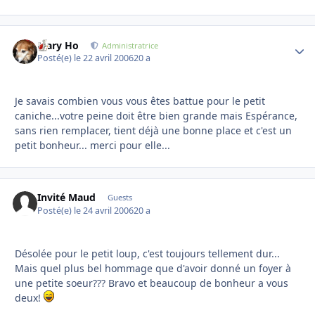
Mary Ho
Autho
Administratrice
Posté(e)
le 22 avril 2006
20 a
Je savais combien vous vous êtes battue pour le petit
caniche...votre peine doit être bien grande mais Espérance,
sans rien remplacer, tient déjà une bonne place et c'est un
petit bonheur... merci pour elle...
Invité Maud
Guests
Posté(e)
le 24 avril 2006
20 a
Désolée pour le petit loup, c'est toujours tellement dur...
Mais quel plus bel hommage que d'avoir donné un foyer à
une petite soeur??? Bravo et beaucoup de bonheur a vous
deux!