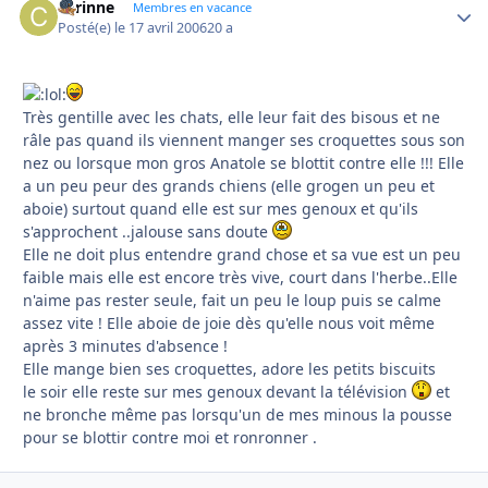
corinne
Autho
Membres en vacance
Posté(e)
le 17 avril 2006
20 a
Très gentille avec les chats, elle leur fait des bisous et ne
râle pas quand ils viennent manger ses croquettes sous son
nez ou lorsque mon gros Anatole se blottit contre elle !!! Elle
a un peu peur des grands chiens (elle grogen un peu et
aboie) surtout quand elle est sur mes genoux et qu'ils
s'approchent ..jalouse sans doute
Elle ne doit plus entendre grand chose et sa vue est un peu
faible mais elle est encore très vive, court dans l'herbe..Elle
n'aime pas rester seule, fait un peu le loup puis se calme
assez vite ! Elle aboie de joie dès qu'elle nous voit même
après 3 minutes d'absence !
Elle mange bien ses croquettes, adore les petits biscuits
le soir elle reste sur mes genoux devant la télévision
et
ne bronche même pas lorsqu'un de mes minous la pousse
pour se blottir contre moi et ronronner .