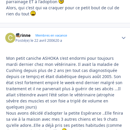
parrainage ET à l'adoption
Alors, qui c'est qui va craquer pour ce petit bout de cul de
rien du tout
corinne
Autho
Membres en vacance
Posté(e)
le 22 avril 2006
20 a
Mon petit caniche ASHOKA s'est endormi pour toujours
mardi dernier chez mon vétérinaire. Il avait la maladie de
Cushing depuis plus de 2 ans (en tout cas diagnostiquée
depuis ce temps) et était diabétique depuis août 2005. Son
état s'est fortement empiré le week-end dernier malgré son
traitement et il ne parvenait plus à guérir de ses abcès ...Il
allait s'éteindre avant l'été selon le vétérinaire (atrophie
sévère des muscles et son foie a triplé de volume en
quelques jours)
Nous avons décidé d'adopter la petite Espérance ..Elle finira
sa vie à la maison avec mes 3 autres chiens et les 9 chats
qu'elle adore..Elle a déjà pris ses petites habitudes (comme