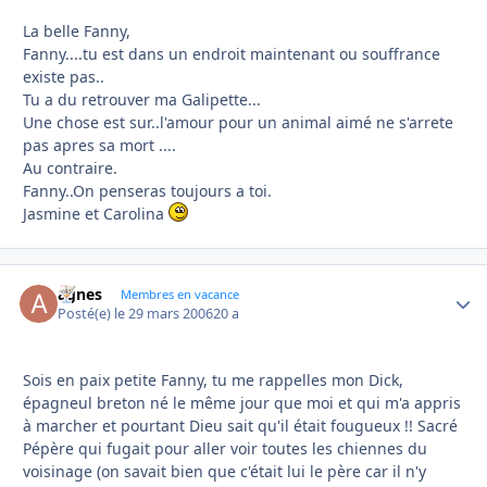
La belle Fanny,
Fanny....tu est dans un endroit maintenant ou souffrance
existe pas..
Tu a du retrouver ma Galipette...
Une chose est sur..l'amour pour un animal aimé ne s'arrete
pas apres sa mort ....
Au contraire.
Fanny..On penseras toujours a toi.
Jasmine et Carolina
agnes
Autho
Membres en vacance
Posté(e)
le 29 mars 2006
20 a
Sois en paix petite Fanny, tu me rappelles mon Dick,
épagneul breton né le même jour que moi et qui m'a appris
à marcher et pourtant Dieu sait qu'il était fougueux !! Sacré
Pépère qui fugait pour aller voir toutes les chiennes du
voisinage (on savait bien que c'était lui le père car il n'y