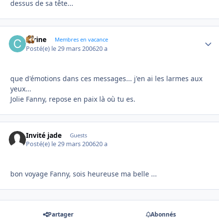
dessus de sa tête...
carine
Autho
Membres en vacance
Posté(e)
le 29 mars 2006
20 a
que d'émotions dans ces messages... j'en ai les larmes aux
yeux...
Jolie Fanny, repose en paix là où tu es.
Invité jade
Guests
Posté(e)
le 29 mars 2006
20 a
bon voyage Fanny, sois heureuse ma belle ...
Partager
Abonnés