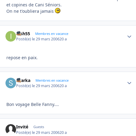
et copines de Cani Séniors.
On ne t'oubliera jamais
irish55
Autho
Membres en vacance
Posté(e)
le 29 mars 2006
20 a
repose en paix.
sharka
Autho
Membres en vacance
Posté(e)
le 29 mars 2006
20 a
Bon voyage Belle Fanny....
Invité
Guests
Posté(e)
le 29 mars 2006
20 a