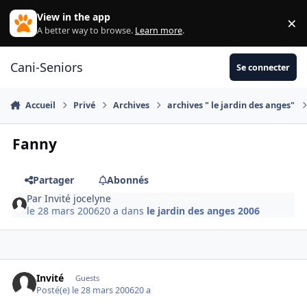
Aller au contenu
View in the app
×
Di
A better way to browse.
Learn more
.
Cani-Seniors
Se connecter
Accueil
Privé
Archives
archives " le jardin des anges"
Fanny
Partager
Abonnés
Par
Invité jocelyne
le 28 mars 2006
20 a
dans
le jardin des anges 2006
Invité
Guests
Posté(e)
le 28 mars 2006
20 a