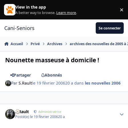
Aller au contenu
View in the app
×
Di
A better way to browse.
Learn more
.
Cani-Seniors
Se connecter
Accueil
Privé
Archives
archives des nouvelles de 2005 à
Nounette masseuse à domicile !
Partager
Abonnés
Par
S.Rault
le 19 février 2006
20 a
dans
les nouvelles 2006
S.Rault
Autho
Administratrice
Posté(e)
le 19 février 2006
20 a