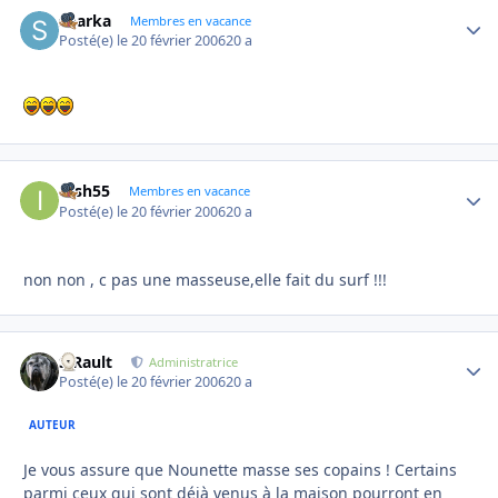
sharka
Autho
Membres en vacance
Posté(e)
le 20 février 2006
20 a
irish55
Autho
Membres en vacance
Posté(e)
le 20 février 2006
20 a
non non , c pas une masseuse,elle fait du surf !!!
S.Rault
Autho
Administratrice
Posté(e)
le 20 février 2006
20 a
AUTEUR
Je vous assure que Nounette masse ses copains ! Certains
parmi ceux qui sont déjà venus à la maison pourront en