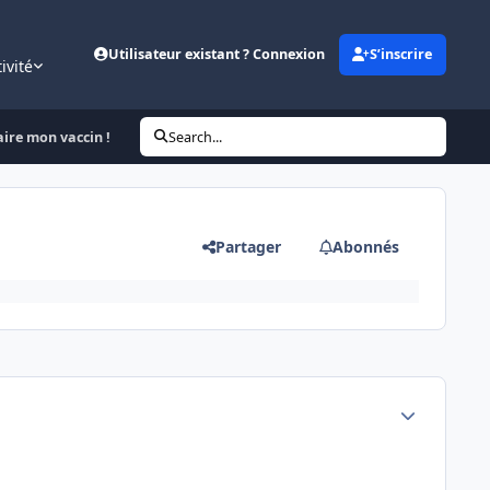
Utilisateur existant ? Connexion
S’inscrire
ivité
aire mon vaccin !
Search...
Partager
Abonnés
Author stats