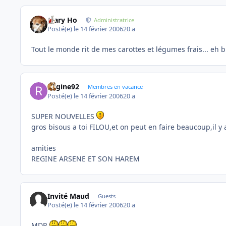
Mary Ho
Administratrice
Posté(e)
le 14 février 2006
20 a
Tout le monde rit de mes carottes et légumes frais... eh b
Regine92
Membres en vacance
Posté(e)
le 14 février 2006
20 a
SUPER NOUVELLES
gros bisous a toi FILOU,et on peut en faire beaucoup,il y 
amities
REGINE ARSENE ET SON HAREM
Invité Maud
Guests
Posté(e)
le 14 février 2006
20 a
MDR