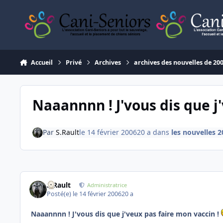
Aller au contenu
Accueil
Privé
Archives
archives des nouvelles de 20
Naaannnn ! J'vous dis que j
Par
S.Rault
le 14 février 2006
20 a
dans
les nouvelles 2
S.Rault
Administratrice
Posté(e)
le 14 février 2006
20 a
Naaannnn ! J'vous dis que j'veux pas faire mon vaccin !