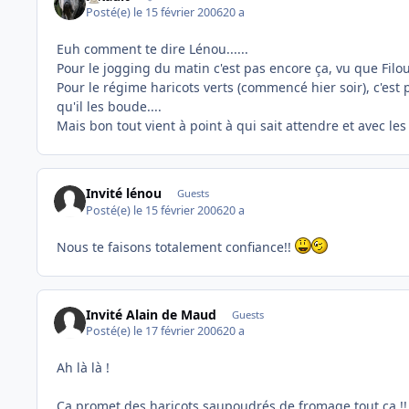
Posté(e)
le 15 février 2006
20 a
Euh comment te dire Lénou......
Pour le jogging du matin c'est pas encore ça, vu que Filou
Pour le régime haricots verts (commencé hier soir), c'est 
qu'il les boude....
Mais bon tout vient à point à qui sait attendre et avec le
Invité lénou
Guests
Posté(e)
le 15 février 2006
20 a
Nous te faisons totalement confiance!!
Invité Alain de Maud
Guests
Posté(e)
le 17 février 2006
20 a
Ah là là !
Ca promet des haricots saupoudrés de fromage tout ça !!