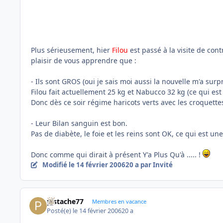
Plus sérieusement, hier
Filou
est passé à la visite de cont
plaisir de vous apprendre que :
- Ils sont GROS (oui je sais moi aussi la nouvelle m'a surp
Filou fait actuellement 25 kg et Nabucco 32 kg (ce qui est
Donc dès ce soir régime haricots verts avec les croquett
- Leur Bilan sanguin est bon.
Pas de diabète, le foie et les reins sont OK, ce qui est u
Donc comme qui dirait à présent Y'a Plus Qu'à ..... !
Modifié
le 14 février 2006
20 a
par Invité
pistache77
Membres en vacance
Posté(e)
le 14 février 2006
20 a