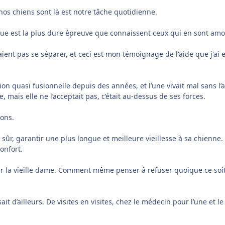
os chiens sont là est notre tâche quotidienne.
venue est la plus dure épreuve que connaissent ceux qui en sont am
ient pas se séparer, et ceci est mon témoignage de l'aide que j'ai 
tion quasi fusionnelle depuis des années, et l’une vivait mal sans l’
re, mais elle ne l’acceptait pas, c’était au-dessus de ses forces.
ions.
st sûr, garantir une plus longue et meilleure vieillesse à sa chienne. 
onfort.
r la vieille dame. Comment même penser à refuser quoique ce soit à 
t d’ailleurs. De visites en visites, chez le médecin pour l’une et le 