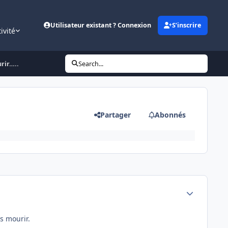
Utilisateur existant ? Connexion
S’inscrire
ivité
urir…..
Search...
Partager
Abonnés
Author stats
s mourir.