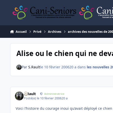
Aller au contenu
Accueil
Privé
Archives
archives des nouvelles de 20
Alise ou le chien qui ne dev
Par
S.Rault
le 10 février 2006
20 a
dans
les nouvelles 2
S.Rault
Administratrice
Posté(e)
le 10 février 2006
20 a
Voici l’histoire du courage inouï qu’avait déployé ce chi