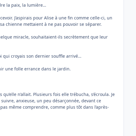
ndre la paix, la lumière…
voir. J’aspirais pour Alise à une fin comme celle-ci, un
t sa chienne mettaient à ne pas pouvoir se séparer.
uelque miracle, souhaitaient-ils secrètement que leur
oi qui croyais son dernier souffle arrivé…
r une folle errance dans le jardin.
u’elle n’allait. Plusieurs fois elle trébucha, s’écroula. Je
e la suivre, anxieuse, un peu désarçonnée, devant ce
 et pas même comprendre, comme plus tôt dans l’après-