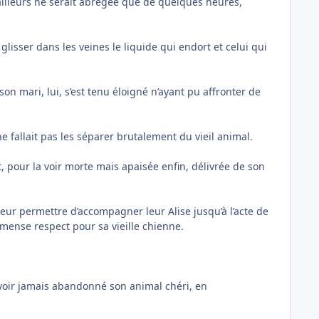
d’ailleurs ne serait abrégée que de quelques heures,
 glisser dans les veines le liquide qui endort et celui qui
 son mari, lui, s’est tenu éloigné n’ayant pu affronter de
ne fallait pas les séparer brutalement du vieil animal.
t, pour la voir morte mais apaisée enfin, délivrée de son
 leur permettre d’accompagner leur Alise jusqu’à l’acte de
mmense respect pour sa vieille chienne.
’avoir jamais abandonné son animal chéri, en