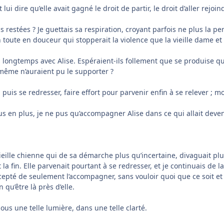
t lui dire qu’elle avait gagné le droit de partir, le droit d’aller rejoi
tées ? Je guettais sa respiration, croyant parfois ne plus la perce
n toute en douceur qui stopperait la violence que la vieille dame e
s longtemps avec Alise. Espéraient-ils follement que se produise q
ême n’auraient pu le supporter ?
puis se redresser, faire effort pour parvenir enfin à se relever ; m
s en plus, je ne pus qu’accompagner Alise dans ce qui allait deveni
ieille chienne qui de sa démarche plus qu’incertaine, divaguait plus q
it la fin. Elle parvenait pourtant à se redresser, et je continuais d
accepté de seulement l’accompagner, sans vouloir quoi que ce soit
 qu’être là près d’elle.
ous une telle lumière, dans une telle clarté.