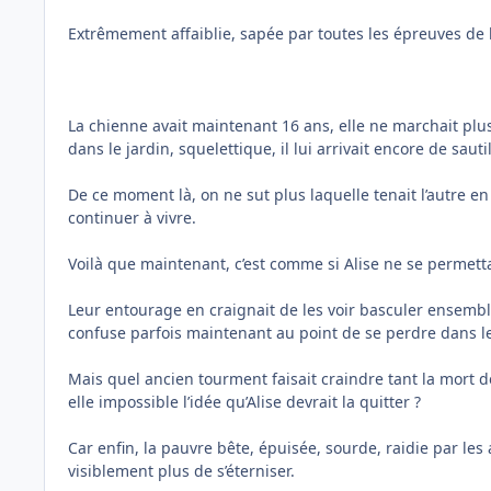
Extrêmement affaiblie, sapée par toutes les épreuves de la
La chienne avait maintenant 16 ans, elle ne marchait plus
dans le jardin, squelettique, il lui arrivait encore de s
De ce moment là, on ne sut plus laquelle tenait l’autre en 
continuer à vivre.
Voilà que maintenant, c’est comme si Alise ne se permetta
Leur entourage en craignait de les voir basculer ensemble
confuse parfois maintenant au point de se perdre dans le
Mais quel ancien tourment faisait craindre tant la mort d
elle impossible l’idée qu’Alise devrait la quitter ?
Car enfin, la pauvre bête, épuisée, sourde, raidie par les
visiblement plus de s’éterniser.