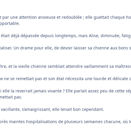
it par une attention anxieuse et redoublée ; elle guettait chaque 
pportable.
 était déjà dépassée depuis longtemps, mais Alise, diminuée, fatigu
italiser. Un drame pour elle, de devoir laisser sa chienne aux bons
tre, et la vieille chienne semblait attendre vaillamment sa maîtres
me ne se remettait pas et son état nécessita une lourde et délicate
elle la reverrait jamais vivante ? Elle parlait assez peu de cette sé
mettait pas.
vacillante, s’amaigrissant, elle tenait bon cependant.
 après maintes hospitalisations de plusieurs semaines chacune, où 