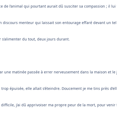
 de l’animal qui pourtant aurait dû susciter sa compassion ; il lui 
 un discours menteur qui laissait son entourage effaré devant un t
r s’alimenter du tout, deux jours durant.
 par une matinée passée à errer nerveusement dans la maison et le j
 trop épuisée, elle allait s’éteindre. Doucement je me tins près d’ell
ifficile, j’ai dû apprivoiser ma propre peur de la mort, pour venir 