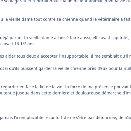
ire soulagerait et rendrait douce la fin de leur animal, dont la vie 
nu la vieille dame tout contre sa chienne quand le vétérinaire a fait
à partie. La vieille dame a laissé faire aussi, elle avait capitulé ;
e avait 16 1/2 ans.
 les aider tous deux à accepter l’insupportable. Il me semblait qu’il 
ai qu’ils puissent garder la vieille chienne près d’eux pour la nui
 à regarder en face la fin de la vie. La force de ma présence pouvait
ai soutenue jusque dans cette dernière et douloureuse démarche d’i
 jamais l’irremplaçable réconfort de ne s’être pas détournée, de n