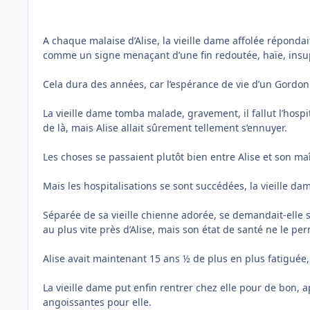
A chaque malaise d’Alise, la vieille dame affolée réponda
comme un signe menaçant d’une fin redoutée, haïe, insu
Cela dura des années, car l’espérance de vie d’un Gordon
La vieille dame tomba malade, gravement, il fallut l’hosp
de là, mais Alise allait sûrement tellement s’ennuyer.
Les choses se passaient plutôt bien entre Alise et son maî
Mais les hospitalisations se sont succédées, la vieille da
Séparée de sa vieille chienne adorée, se demandait-elle si 
au plus vite près d’Alise, mais son état de santé ne le per
Alise avait maintenant 15 ans ½ de plus en plus fatiguée, 
La vieille dame put enfin rentrer chez elle pour de bon,
angoissantes pour elle.