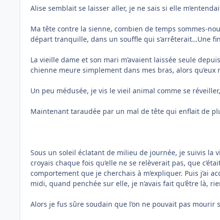
Alise semblait se laisser aller, je ne sais si elle m’entendai
Ma tête contre la sienne, combien de temps sommes-nous res
départ tranquille, dans un souffle qui s’arrêterait…Une fi
La vieille dame et son mari m’avaient laissée seule depui
chienne meure simplement dans mes bras, alors qu’eux m
Un peu médusée, je vis le vieil animal comme se réveiller, 
Maintenant taraudée par un mal de tête qui enflait de plu
Sous un soleil éclatant de milieu de journée, je suivis la v
croyais chaque fois qu’elle ne se relèverait pas, que c’éta
comportement que je cherchais à m’expliquer. Puis j’ai 
midi, quand penchée sur elle, je n’avais fait qu’être là, rien
Alors je fus sûre soudain que l’on ne pouvait pas mourir s