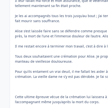
Il leur fallait ma force et mon assurance, que le vétérina
tellement maintenant sa fin était proche.
Je les ai accompagnés tous les trois jusqu’au bout ; j’ai te
fait mourir sans souffrance.
Alise s’est laissée faire sans se défendre comme presque déj
près, la mort de l’une et l’immense douleur de l’autre. Alis
Il me restait encore à terminer mon travail, c’est à dire à
Tous deux souhaitaient une crémation pour Alise. Je propos
manteau de vieillesse douloureuse.
Pour qu’ils entament un vrai deuil, il me fallait les aider
crémation. La vieille dame ne s’y est pas dérobée. Je l’
Cette ultime épreuve vécue de la crémation lui laissera à
l’accompagnant même jusqu’après la mort du corps.