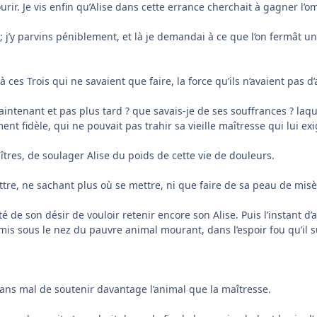
e mourir. Je vis enfin qu’Alise dans cette errance cherchait à gagn
 j’y parvins péniblement, et là je demandai à ce que l’on fermât un 
 ces Trois qui ne savaient que faire, la force qu’ils n’avaient pas d’
intenant et pas plus tard ? que savais-je de ses souffrances ? laqu
 fidèle, qui ne pouvait pas trahir sa vieille maîtresse qui lui exig
îtres, de soulager Alise du poids de cette vie de douleurs.
attre, ne sachant plus où se mettre, ni que faire de sa peau de misè
té de son désir de vouloir retenir encore son Alise. Puis l’instant d’
 mis sous le nez du pauvre animal mourant, dans l’espoir fou qu’il s
sans mal de soutenir davantage l’animal que la maîtresse.