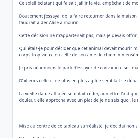
Ce soleil éclatant qui faisait jaillir la vie, empêchait d
Doucement j’essayai de la faire retourner dans la maison ;
faudrait aider Alise à mourir.
Cette décision ne m’appartenait pas, mais je devais offrir à
Qui étais-je pour décider que cet animal devait mourir ma
corps trop vieux, ou celle de son âme de chien immensément
Je pris néanmoins le parti d’essayer de convaincre ses ma
D’ailleurs celle-ci de plus en plus agitée semblait se déb
La vieille dame affligée semblait céder, admettre l’indigni
douleur, elle approcha avec un plat de je ne sais quoi, le
Mise au centre de ce tableau surréaliste, je décidai non 