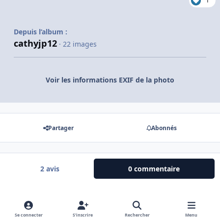
1
Depuis l’album :
cathyjp12
· 22 images
Voir les informations EXIF de la photo
Partager
Abonnés
2 avis
0 commentaire
Il n’y a aucun commentaire à afficher.
Se connecter
S’inscrire
Rechercher
Menu