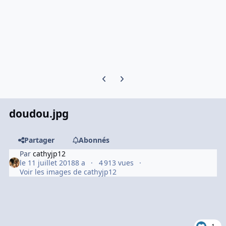
Previous carousel slide
Next carousel slide
doudou.jpg
Partager
Abonnés
Par
cathyjp12
le 11 juillet 2018
8 a
4 913 vues
Voir les images de cathyjp12