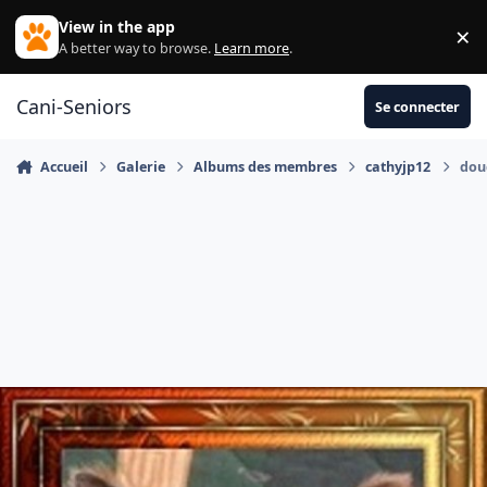
Aller au contenu
View in the app
×
Di
A better way to browse.
Learn more
.
Cani-Seniors
Se connecter
Accueil
Galerie
Albums des membres
cathyjp12
dou