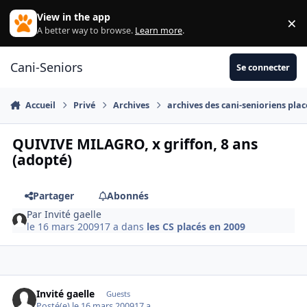
Aller au contenu
View in the app
×
Di
A better way to browse.
Learn more
.
Cani-Seniors
Se connecter
Accueil
Privé
Archives
archives des cani-senioriens plac
QUIVIVE MILAGRO, x griffon, 8 ans
(adopté)
Partager
Abonnés
Par
Invité gaelle
le 16 mars 2009
17 a
dans
les CS placés en 2009
Invité gaelle
Guests
Posté(e)
le 16 mars 2009
17 a