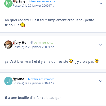
Martine
Autho
Membres en vacance
Posté(e)
le 29 janvier 2009
17 a
ah quel regard ! il est tout simplement craquant - petite
fripouille
Mary Ho
Autho
Administratrice
Posté(e)
le 29 janvier 2009
17 a
ça c'est bien vrai ! et il y en a qui résiste
! j'y crois pas
josiane
Autho
Membres en vacance
Posté(e)
le 29 janvier 2009
17 a
Il a une bouille d'enfer ce beau gamin