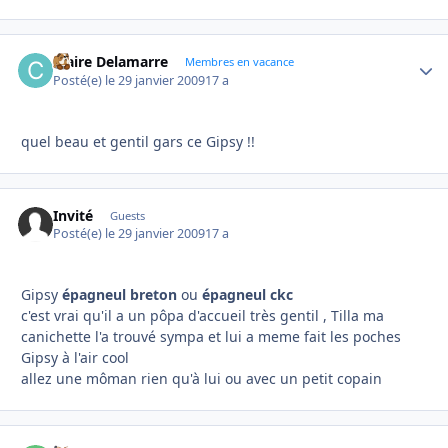
Claire Delamarre
Autho
Membres en vacance
Posté(e)
le 29 janvier 2009
17 a
quel beau et gentil gars ce Gipsy !!
Invité
Guests
Posté(e)
le 29 janvier 2009
17 a
Gipsy
épagneul breton
ou
épagneul ckc
c'est vrai qu'il a un pôpa d'accueil très gentil , Tilla ma
canichette l'a trouvé sympa et lui a meme fait les poches
Gipsy à l'air cool
allez une môman rien qu'à lui ou avec un petit copain