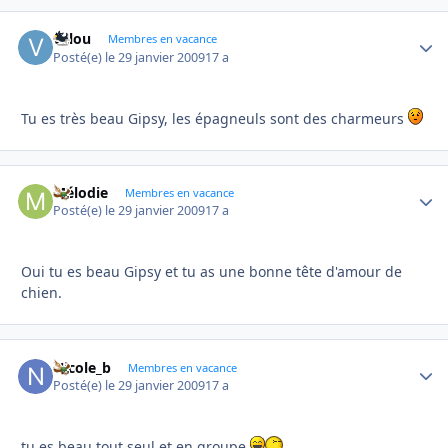
valou
Autho
Membres en vacance
Posté(e)
le 29 janvier 2009
17 a
Tu es très beau Gipsy, les épagneuls sont des charmeurs
Mélodie
Autho
Membres en vacance
Posté(e)
le 29 janvier 2009
17 a
Oui tu es beau Gipsy et tu as une bonne tête d'amour de
chien.
Nicole_b
Autho
Membres en vacance
Posté(e)
le 29 janvier 2009
17 a
tu es beau tout seul et en groupe