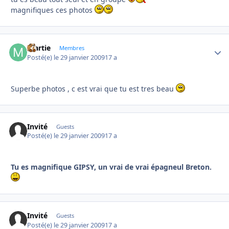
magnifiques ces photos
martie
Autho
Membres
Posté(e)
le 29 janvier 2009
17 a
Superbe photos , c est vrai que tu est tres beau
Invité
Guests
Posté(e)
le 29 janvier 2009
17 a
Tu es magnifique GIPSY, un vrai de vrai épagneul Breton.
Invité
Guests
Posté(e)
le 29 janvier 2009
17 a