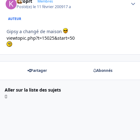
kizoprt
Autho
Membres
Posté(e)
le 11 février 2009
17 a
AUTEUR
Gipsy a changé de maison
viewtopic.php?t=15025&start=50
Partager
Abonnés
Aller sur la liste des sujets