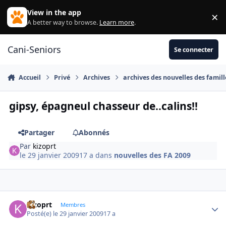
Aller au contenu
View in the app
×
Di
A better way to browse.
Learn more
.
Cani-Seniors
Se connecter
Accueil
Privé
Archives
archives des nouvelles des famill
gipsy, épagneul chasseur de..calins!!
Partager
Abonnés
Par
kizoprt
le 29 janvier 2009
17 a
dans
nouvelles des FA 2009
kizoprt
Autho
Membres
Posté(e)
le 29 janvier 2009
17 a