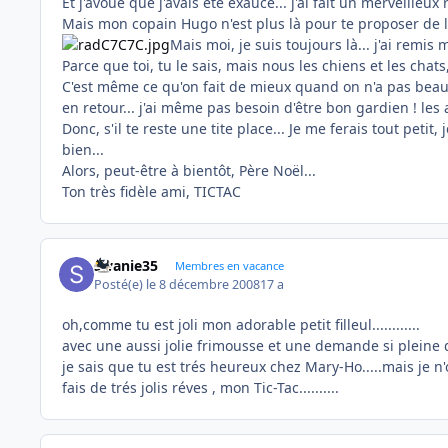
Et j'avoue que j'avais été exaucé... j'ai fait un merveilleux r
Mais mon copain Hugo n'est plus là pour te proposer de l'aid
Mais moi, je suis toujours là... j'ai remis
Parce que toi, tu le sais, mais nous les chiens et les chats,
C'est même ce qu'on fait de mieux quand on n'a pas beau
en retour... j'ai même pas besoin d'être bon gardien ! les 
Donc, s'il te reste une tite place... Je me ferais tout peti
bien...
Alors, peut-être à bientôt, Père Noël...
Ton très fidèle ami, TICTAC
swanie35
Membres en vacance
Posté(e)
le 8 décembre 2008
17 a
oh,comme tu est joli mon adorable petit filleul............
avec une aussi jolie frimousse et une demande si pleine de 
je sais que tu est trés heureux chez Mary-Ho.....mais je n'o
fais de trés jolis réves , mon Tic-Tac..........