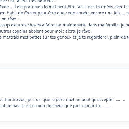
êve ! et j'ai été très heureux...
e... il est parti bien loin et peut-être fait-il des tournées avec les
 mon habit de fête et peut-être que cette année, encore une fois.... 
 on rêve...
coup d'autres choses à faire car maintenant, dans ma famille, je 
autres copains aboient pour moi : alors, je rêve !
t, je mettrais mes pattes sur tes genoux et je te regarderai, plein de
tendresse , je crois que le pére noel ne peut qu'accepter..........
ublie pas ce gros coup de coeur que j'ai eu pour toi.........