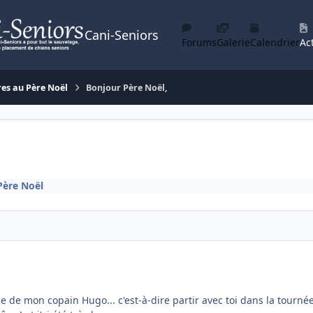
Cani-Seniors
Forums
Galerie
Calendrier
Act
res au Père Noël
Bonjour Père Noël,
Père Noël
de mon copain Hugo... c'est-à-dire partir avec toi dans la tournée q