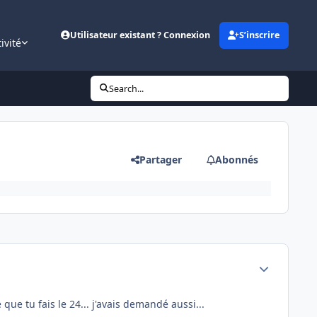
Utilisateur existant ? Connexion
S’inscrire
ivité
Search...
Partager
Abonnés
Author stats
ue tu fais le 24... j'avais demandé aussi...