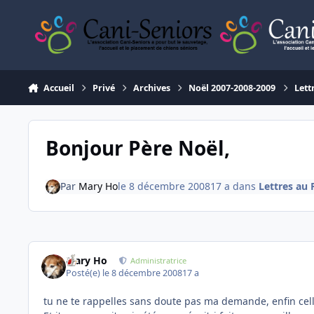
Aller au contenu
Accueil
Privé
Archives
Noël 2007-2008-2009
Lett
Bonjour Père Noël,
Par
Mary Ho
le 8 décembre 2008
17 a
dans
Lettres au 
Mary Ho
Administratrice
Posté(e)
le 8 décembre 2008
17 a
tu ne te rappelles sans doute pas ma demande, enfin celle 