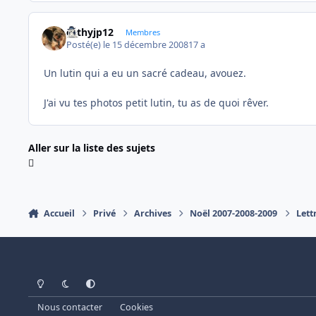
cathyjp12
Membres
Posté(e)
le 15 décembre 2008
17 a
Un lutin qui a eu un sacré cadeau, avouez.
J'ai vu tes photos petit lutin, tu as de quoi rêver.
Aller sur la liste des sujets
Accueil
Privé
Archives
Noël 2007-2008-2009
Lett
Light Mode
Dark Mode
System Preference
Nous contacter
Cookies