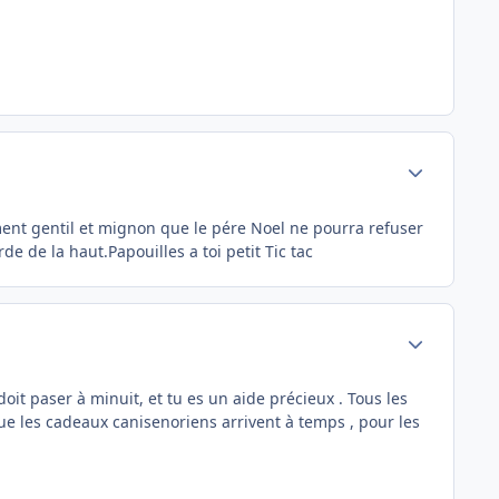
Author stats
lement gentil et mignon que le pére Noel ne pourra refuser
de la haut.Papouilles a toi petit Tic tac
Author stats
doit paser à minuit, et tu es un aide précieux . Tous les
ue les cadeaux canisenoriens arrivent à temps , pour les