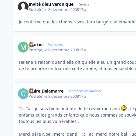
Invité dieu veronique
Guests
Posté(e)
le 8 décembre 2008
17 a
Je confirme que les chiens rêves, tara bergère allemande 
martie
Membres
Posté(e)
le 8 décembre 2008
17 a
Helene a raison quand elle dit qu elle a eu un grand coup 
de te prendre en tournée cette année, et tous ensemble 
Claire Delamarre
Membres en vacance
Posté(e)
le 8 décembre 2008
17 a
Tic Tac, je suis biencontente de te revoir mon ami
, le
enfants et les grands enfants que nous sommes se souvien
toutous les plus vulnérables .
Merci père Noel, merci gentil Tic Tac, merci notre bel Hu