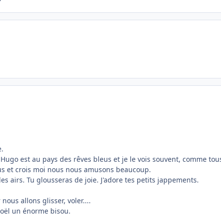
e.
 Hugo est au pays des rêves bleus et je le vois souvent, comme tous
 tous et crois moi nous nous amusons beaucoup.
 les airs. Tu glousseras de joie. J'adore tes petits jappements.
ous allons glisser, voler....
 Noël un énorme bisou.