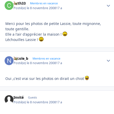
Cath33
Autho
Membres en vacance
Posté(e)
le 8 novembre 2008
17 a
Merci pour les photos de petite Lassie, toute mignonne,
toute gentille.
Elle a l'air d'apprécier la maison !
Léchouilles Lassie !
Nicole_b
Autho
Membres en vacance
Posté(e)
le 8 novembre 2008
17 a
Oui ,c'est vrai sur les photos on dirait un chiot
Invité
Guests
Posté(e)
le 8 novembre 2008
17 a