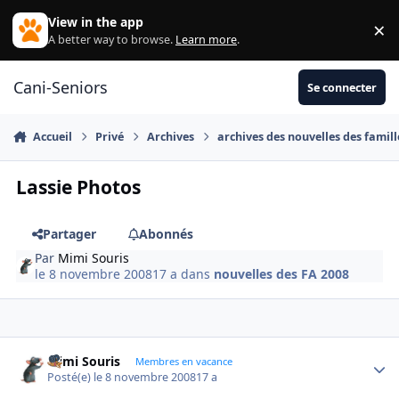
Aller au contenu
View in the app
×
Di
A better way to browse.
Learn more
.
Cani-Seniors
Se connecter
Accueil
Privé
Archives
archives des nouvelles des famill
Lassie Photos
Partager
Abonnés
Par
Mimi Souris
le 8 novembre 2008
17 a
dans
nouvelles des FA 2008
Mimi Souris
Autho
Membres en vacance
Posté(e)
le 8 novembre 2008
17 a