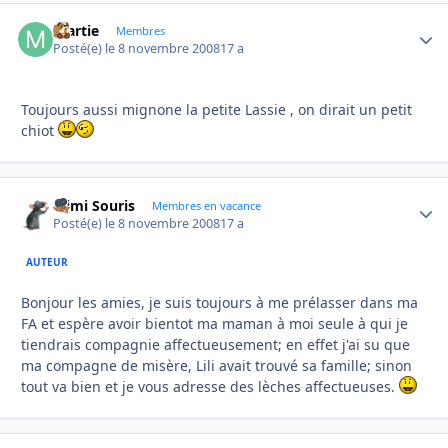
martie
Autho
Membres
Posté(e)
le 8 novembre 2008
17 a
Toujours aussi mignone la petite Lassie , on dirait un petit
chiot
Mimi Souris
Autho
Membres en vacance
Posté(e)
le 8 novembre 2008
17 a
AUTEUR
Bonjour les amies, je suis toujours à me prélasser dans ma
FA et espère avoir bientot ma maman à moi seule à qui je
tiendrais compagnie affectueusement; en effet j'ai su que
ma compagne de misère, Lili avait trouvé sa famille; sinon
tout va bien et je vous adresse des lèches affectueuses.