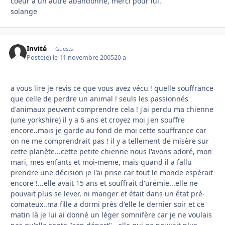
coeur à un autre abandonné, merci pour lui.
solange
Invité
Guests
Posté(e)
le 11 novembre 2005
20 a
a vous lire je revis ce que vous avez vécu ! quelle souffrance
que celle de perdre un animal ! seuls les passionnés
d'animaux peuvent comprendre cela ! j'ai perdu ma chienne
(une yorkshire) il y a 6 ans et croyez moi j'en souffre
encore..mais je garde au fond de moi cette souffrance car
on ne me comprendrait pas ! il y a tellement de misère sur
cette planète...cette petite chienne nous l'avons adoré, mon
mari, mes enfants et moi-meme, mais quand il a fallu
prendre une décision je l'ai prise car tout le monde espérait
encore !...elle avait 15 ans et souffrait d'urémie...elle ne
pouvait plus se lever, ni manger et était dans un état pré-
comateux..ma fille a dormi près d'elle le dernier soir et ce
matin là je lui ai donné un léger somnifère car je ne voulais