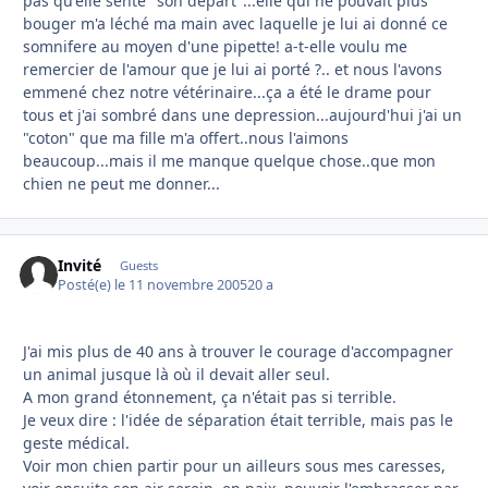
pas qu'elle sente "son départ"...elle qui ne pouvait plus
bouger m'a léché ma main avec laquelle je lui ai donné ce
somnifere au moyen d'une pipette! a-t-elle voulu me
remercier de l'amour que je lui ai porté ?.. et nous l'avons
emmené chez notre vétérinaire...ça a été le drame pour
tous et j'ai sombré dans une depression...aujourd'hui j'ai un
"coton" que ma fille m'a offert..nous l'aimons
beaucoup...mais il me manque quelque chose..que mon
chien ne peut me donner...
Invité
Guests
Posté(e)
le 11 novembre 2005
20 a
J'ai mis plus de 40 ans à trouver le courage d'accompagner
un animal jusque là où il devait aller seul.
A mon grand étonnement, ça n'était pas si terrible.
Je veux dire : l'idée de séparation était terrible, mais pas le
geste médical.
Voir mon chien partir pour un ailleurs sous mes caresses,