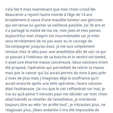
Cela fait 9 mois maintenant que mon chien croisé BA-
Beauceron a rejoint l'autre monde à l'âge de 14 ans
brutalement à cause d'une maudite tumeur aux gencives
qui est venue lui gacher sa vieillesse paisible. J'ai 30 ans et
il a partagé la moitié de ma vie, mes joies et mes peines.
Aujourd'hui mon chagrin est insurmontable car je m'en
veux terriblement de ne pas avoir eu le courage de
l'accompagner jusqu'au bout, je me suis simplement
rendue chez le véto pour une anesthésie afin de voir ce qui
se passait à l'intérieur de sa bouche et le verdict est tombé,
il avait une énorme masse cancéreuse. Deux solutions m'ont
été proposé, l'opération qui permettait de retirer la masse
mais pas le cancer qui lui aurait permis de vivre à peu près
2 mois de plus mais j'imaginais déjà la souffrance qu'il
aurait endurée après une telle opération, l'autre solution
était l'euthanasie. J'ai cru que le ciel s'effondrait sur moi, je
n'ai eu qu'à peine 5 minutes pour me décider car mon chien
allait bientôt se réveiller de l'anesthésie, je m'entends
toujours dire au véto "on arrête tout", je n'écoutais plus, ne
réagissais plus, j'étais anéantie il m'a été impossible de