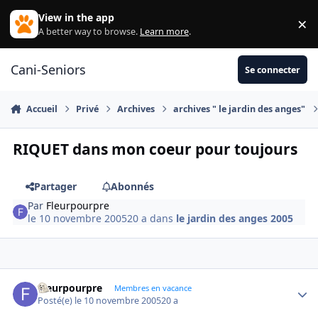
Aller au contenu
View in the app
×
Di
A better way to browse.
Learn more
.
Cani-Seniors
Se connecter
Accueil
Privé
Archives
archives " le jardin des anges"
RIQUET dans mon coeur pour toujours
Partager
Abonnés
Par
Fleurpourpre
le 10 novembre 2005
20 a
dans
le jardin des anges 2005
Fleurpourpre
Autho
Membres en vacance
Posté(e)
le 10 novembre 2005
20 a