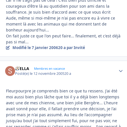
car il ne s'agit pas de cela ! C'est bien plus difficile et
courageux d'être là au quotidien pour son ami dans la
souffrance. Je suis bien d'accord avec ce que vous écrit
Aude, même si moi-même je n'ai pas encore eu à vivre ce
moment là avec les animaux qui me donnent tant de
bonheur aujourd'hui...
On fait juste ce que l'on peut faire... finalement, et c'est déjà
pas si mal...
Modifié
le 7 janvier 2006
20 a
par Invité
STELLA
Autho
Membres en vacance
Posté(e)
le 12 novembre 2005
20 a
Fleurpourpre je comprends bien ce que tu ressens. J'ai été
moi aussi bien plus lâche que toi il y a déjà bien longtemps
avec une de mes chienne, une bien jolie Bergère... L'heure
avait sonné pour elle, il fallait prendre une décision, je l'ai
prise mais je n'ai pas assumé. Au lieu de l'accompagner
jusqu'au bout j'ai tout simplement fui, pour ne pas voir, ne
pas regarder, comme si j'allais souffrir moins... Son regard à