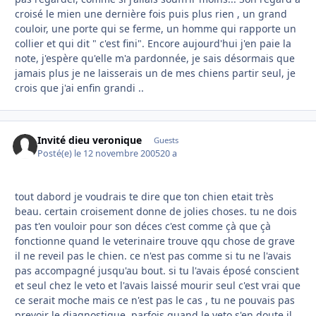
croisé le mien une dernière fois puis plus rien , un grand
couloir, une porte qui se ferme, un homme qui rapporte un
collier et qui dit " c'est fini". Encore aujourd'hui j'en paie la
note, j'espère qu'elle m'a pardonnée, je sais désormais que
jamais plus je ne laisserais un de mes chiens partir seul, je
crois que j'ai enfin grandi ..
Invité dieu veronique
Guests
Posté(e)
le 12 novembre 2005
20 a
tout dabord je voudrais te dire que ton chien etait très
beau. certain croisement donne de jolies choses. tu ne dois
pas t'en vouloir pour son déces c'est comme çà que çà
fonctionne quand le veterinaire trouve qqu chose de grave
il ne reveil pas le chien. ce n'est pas comme si tu ne l'avais
pas accompagné jusqu'au bout. si tu l'avais éposé conscient
et seul chez le veto et l'avais laissé mourir seul c'est vrai que
ce serait moche mais ce n'est pas le cas , tu ne pouvais pas
prevoir le diagnostique. parfois quand le veto s'en doute il