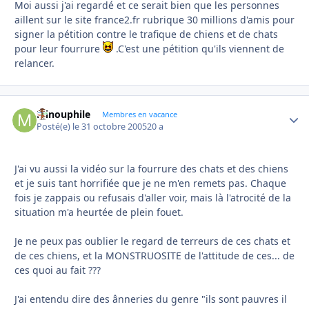
Moi aussi j'ai regardé et ce serait bien que les personnes
aillent sur le site france2.fr rubrique 30 millions d'amis pour
signer la pétition contre le trafique de chiens et de chats
pour leur fourrure
.C'est une pétition qu'ils viennent de
relancer.
Minouphile
Autho
Membres en vacance
Posté(e)
le 31 octobre 2005
20 a
J'ai vu aussi la vidéo sur la fourrure des chats et des chiens
et je suis tant horrifiée que je ne m'en remets pas. Chaque
fois je zappais ou refusais d'aller voir, mais là l'atrocité de la
situation m'a heurtée de plein fouet.
Je ne peux pas oublier le regard de terreurs de ces chats et
de ces chiens, et la MONSTRUOSITE de l'attitude de ces... de
ces quoi au fait ???
J'ai entendu dire des ânneries du genre "ils sont pauvres il