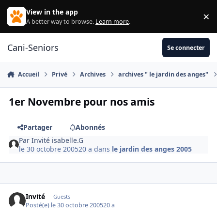
Aller au contenu
View in the app
×
Di
A better way to browse.
Learn more
.
Cani-Seniors
Se connecter
Accueil
Privé
Archives
archives " le jardin des anges"
1er Novembre pour nos amis
Partager
Abonnés
Par
Invité isabelle.G
le 30 octobre 2005
20 a
dans
le jardin des anges 2005
Invité
Guests
Posté(e)
le 30 octobre 2005
20 a