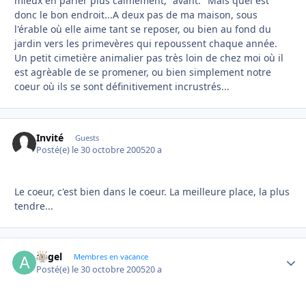
mieux en parler plus calmement, "avant." Mais quel est
donc le bon endroit...A deux pas de ma maison, sous
l'érable où elle aime tant se reposer, ou bien au fond du
jardin vers les primevères qui repoussent chaque année.
Un petit cimetière animalier pas très loin de chez moi où il
est agrèable de se promener, ou bien simplement notre
coeur où ils se sont définitivement incrustrés...
Invité
Guests
Posté(e)
le 30 octobre 2005
20 a
Le coeur, c'est bien dans le coeur. La meilleure place, la plus
tendre...
angel
Autho
Membres en vacance
Posté(e)
le 30 octobre 2005
20 a