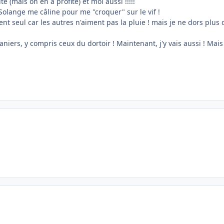
 (mais on en a profité) et moi aussi !!!!!
Solange me câline pour me "croquer" sur le vif !
vent seul car les autres n'aiment pas la pluie ! mais je ne dors pl
aniers, y compris ceux du dortoir ! Maintenant, j'y vais aussi ! Mais