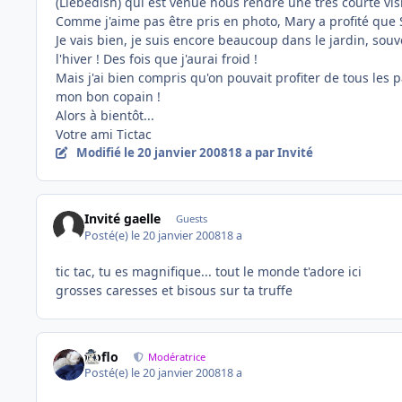
(Liebedish) qui est venue nous rendre une très courte visite
Comme j'aime pas être pris en photo, Mary a profité que 
Je vais bien, je suis encore beaucoup dans le jardin, sou
l'hiver ! Des fois que j'aurai froid !
Mais j'ai bien compris qu'on pouvait profiter de tous les p
mon bon copain !
Alors à bientôt...
Votre ami Tictac
Modifié
le 20 janvier 2008
18 a
par Invité
Invité gaelle
Guests
Posté(e)
le 20 janvier 2008
18 a
tic tac, tu es magnifique... tout le monde t'adore ici
grosses caresses et bisous sur ta truffe
floflo
Modératrice
Posté(e)
le 20 janvier 2008
18 a