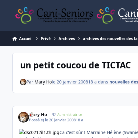
Aller au contenu
Accueil
Privé
Archives
archives des nouvelles des fa
un petit coucou de TICTAC
Par
Mary Ho
le 20 janvier 2008
18 a
dans
nouvelles de
Mary Ho
Administratrice
Posté(e)
le 20 janvier 2008
18 a
Ca c'est sûr ! Marraine Hélène (Swanie3