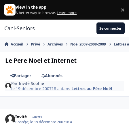
Aller au contenu
View in the app
×
Di
A better way to browse.
Learn more
.
Cani-Seniors
Se connecter
Accueil
Privé
Archives
Noël 2007-2008-2009
Lettres 
Le Pere Noel et Internet
Partager
Abonnés
Par
Invité Sophie
le 19 décembre 2007
18 a
dans
Lettres au Père Noël
Invité
Guests
Posté(e)
le 19 décembre 2007
18 a