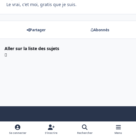
Le vrai, c'et moi, gratis que je suis.
Partager
Abonnés
Aller sur la liste des sujets
Light Mode
Dark Mode
System Preference
f
x
a
Se connecter
S’inscrire
Rechercher
Menu