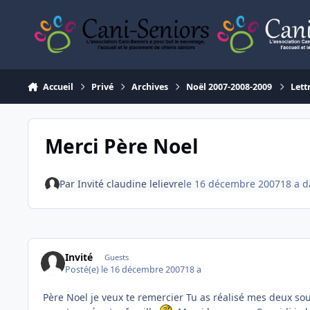
Aller au contenu
Accueil
Privé
Archives
Noël 2007-2008-2009
Lett
Merci Père Noel
Par
Invité claudine lelievre
le 16 décembre 2007
18 a
d
Invité
Guests
Posté(e)
le 16 décembre 2007
18 a
Père Noel je veux te remercier Tu as réalisé mes deux so