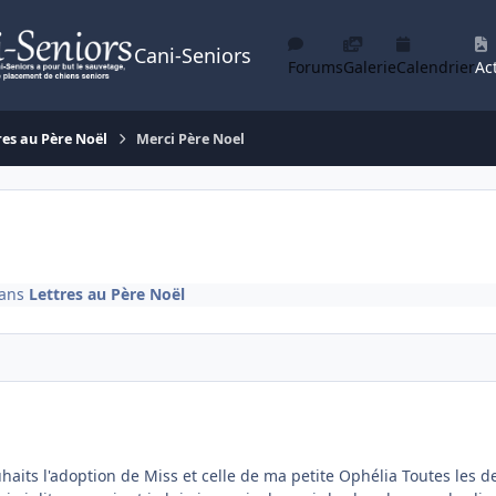
Cani-Seniors
Forums
Galerie
Calendrier
Act
res au Père Noël
Merci Père Noel
ans
Lettres au Père Noël
uhaits l'adoption de Miss et celle de ma petite Ophélia Toutes les 