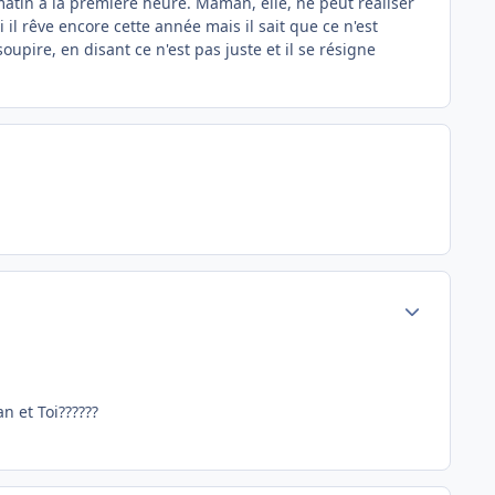
 matin à la première heure. Maman, elle, ne peut réaliser
il rêve encore cette année mais il sait que ce n'est
oupire, en disant ce n'est pas juste et il se résigne
Author stats
n et Toi??????