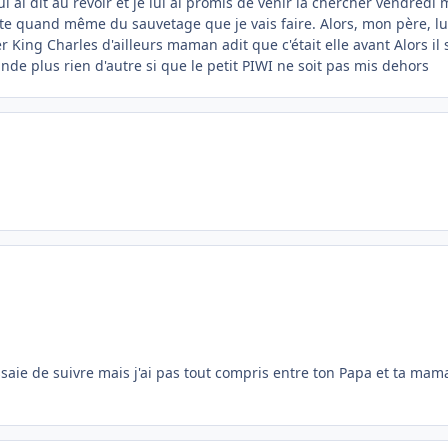
 ai dit au revoir et je lui ai promis de venir la chercher vendredi
te quand même du sauvetage que je vais faire. Alors, mon père, lui 
 King Charles d'ailleurs maman adit que c'était elle avant Alors il s
de plus rien d'autre si que le petit PIWI ne soit pas mis dehors
saie de suivre mais j'ai pas tout compris entre ton Papa et ta mama