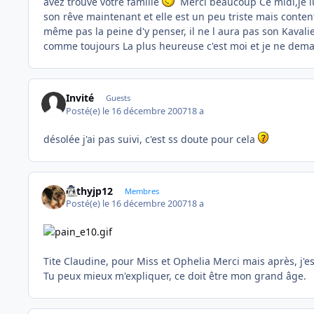
avez trouvé votre famille
Merci beaucoup Ce midi,je lui
son rêve maintenant et elle est un peu triste mais conten
même pas la peine d'y penser, il ne l aura pas son Kavalier
comme toujours La plus heureuse c'est moi et je ne deman
Invité
Guests
Posté(e)
le 16 décembre 2007
18 a
désolée j'ai pas suivi, c'est ss doute pour cela
cathyjp12
Membres
Posté(e)
le 16 décembre 2007
18 a
Tite Claudine, pour Miss et Ophelia Merci mais après, j'es
Tu peux mieux m'expliquer, ce doit être mon grand âge.