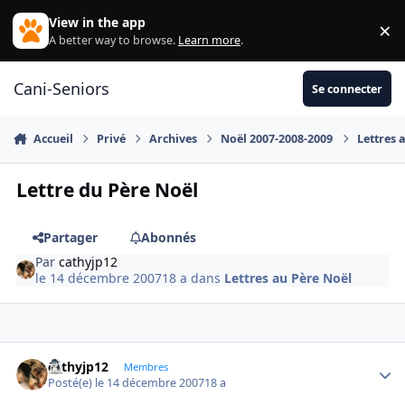
Aller au contenu
View in the app
×
Di
A better way to browse.
Learn more
.
Cani-Seniors
Se connecter
Accueil
Privé
Archives
Noël 2007-2008-2009
Lettres 
Lettre du Père Noël
Partager
Abonnés
Par
cathyjp12
le 14 décembre 2007
18 a
dans
Lettres au Père Noël
cathyjp12
Autho
Membres
Posté(e)
le 14 décembre 2007
18 a