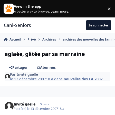
Aller au contenu
View in the app
×
Di
A better way to browse.
Learn more
.
Cani-Seniors
Se connecter
Accueil
Privé
Archives
archives des nouvelles des famill
aglaée, gâtée par sa marraine
Partager
Abonnés
Par
Invité gaelle
le 13 décembre 2007
18 a
dans
nouvelles des FA 2007
Invité gaelle
Guests
Posté(e)
le 13 décembre 2007
18 a