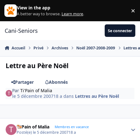
Aller au contenu
View in the app
×
Di
A better way to browse.
Learn more
.
Cani-Seniors
Se connecter
Accueil
Privé
Archives
Noël 2007-2008-2009
Lettres 
Lettre au Père Noël
Partager
Abonnés
Par
Ti'Pain of Malia
le 5 décembre 2007
18 a
dans
Lettres au Père Noël
Ti'Pain of Malia
Autho
Membres en vacance
Posté(e)
le 5 décembre 2007
18 a