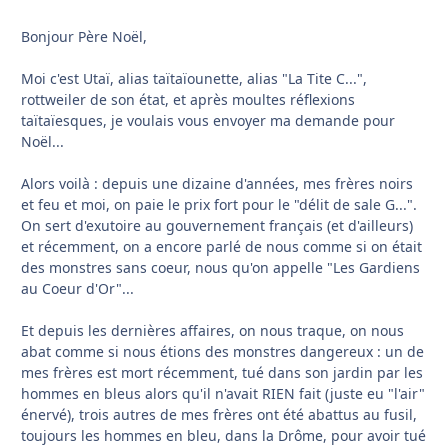
Bonjour Père Noël,
Moi c'est Utaï, alias taïtaïounette, alias "La Tite C...",
rottweiler de son état, et après moultes réflexions
taïtaïesques, je voulais vous envoyer ma demande pour
Noël...
Alors voilà : depuis une dizaine d'années, mes frères noirs
et feu et moi, on paie le prix fort pour le "délit de sale G...".
On sert d'exutoire au gouvernement français (et d'ailleurs)
et récemment, on a encore parlé de nous comme si on était
des monstres sans coeur, nous qu'on appelle "Les Gardiens
au Coeur d'Or"...
Et depuis les dernières affaires, on nous traque, on nous
abat comme si nous étions des monstres dangereux : un de
mes frères est mort récemment, tué dans son jardin par les
hommes en bleus alors qu'il n'avait RIEN fait (juste eu "l'air"
énervé), trois autres de mes frères ont été abattus au fusil,
toujours les hommes en bleu, dans la Drôme, pour avoir tué