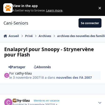
Aller au contenu
View in the app
×
Di
A better way to browse.
Learn more
.
Cani-Seniors
Se connecter
Accueil
Privé
Archives
archives des nouvelles des famill
Enalapryl pour Snoopy - Strynervène
pour Flash
Partager
Abonnés
Par
cathy-tilau
le 3 novembre 2007
18 a
dans
nouvelles des FA 2007
cathy-tilau
Autho
Membres en vacance
Posté(e)
le 3 novembre 2007
18 a