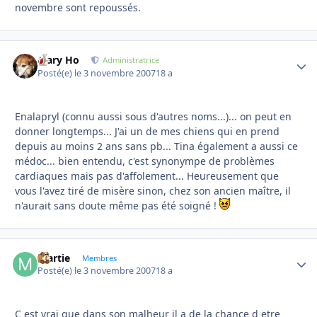
novembre sont repoussés.
Mary Ho
Autho
Administratrice
Posté(e)
le 3 novembre 2007
18 a
Enalapryl (connu aussi sous d'autres noms...)... on peut en
donner longtemps... J'ai un de mes chiens qui en prend
depuis au moins 2 ans sans pb... Tina également a aussi ce
médoc... bien entendu, c'est synonympe de problèmes
cardiaques mais pas d'affolement... Heureusement que
vous l'avez tiré de misère sinon, chez son ancien maître, il
n'aurait sans doute même pas été soigné !
martie
Autho
Membres
Posté(e)
le 3 novembre 2007
18 a
C est vrai que dans son malheur il a de la chance d etre