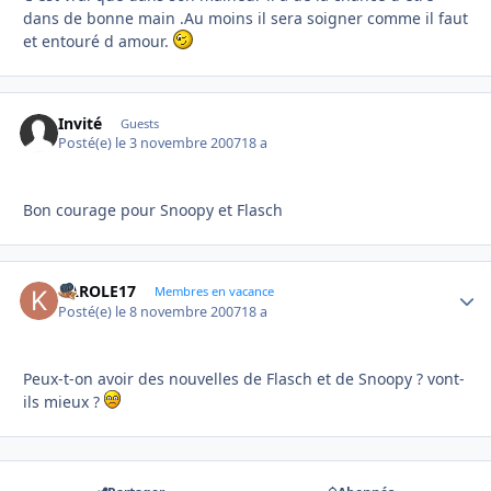
dans de bonne main .Au moins il sera soigner comme il faut
et entouré d amour.
Invité
Guests
Posté(e)
le 3 novembre 2007
18 a
Bon courage pour Snoopy et Flasch
KAROLE17
Autho
Membres en vacance
Posté(e)
le 8 novembre 2007
18 a
Peux-t-on avoir des nouvelles de Flasch et de Snoopy ? vont-
ils mieux ?