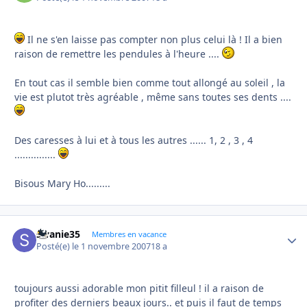
Il ne s'en laisse pas compter non plus celui là ! Il a bien
raison de remettre les pendules à l'heure ....
En tout cas il semble bien comme tout allongé au soleil , la
vie est plutot très agréable , même sans toutes ses dents ....
Des caresses à lui et à tous les autres ...... 1, 2 , 3 , 4
...............
Bisous Mary Ho.........
swanie35
Autho
Membres en vacance
Posté(e)
le 1 novembre 2007
18 a
toujours aussi adorable mon pitit filleul ! il a raison de
profiter des derniers beaux jours.. et puis il faut de temps