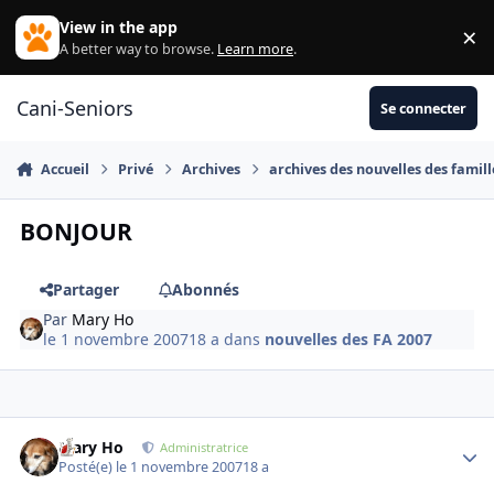
Aller au contenu
View in the app
×
Di
A better way to browse.
Learn more
.
Cani-Seniors
Se connecter
Accueil
Privé
Archives
archives des nouvelles des famill
BONJOUR
Partager
Abonnés
Par
Mary Ho
le 1 novembre 2007
18 a
dans
nouvelles des FA 2007
Mary Ho
Autho
Administratrice
Posté(e)
le 1 novembre 2007
18 a