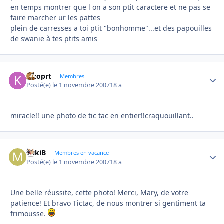
en temps montrer que l on a son ptit caractere et ne pas se
faire marcher ur les pattes
plein de carresses a toi ptit "bonhomme"...et des papouilles
de swanie à tes ptits amis
kizoprt
Autho
Membres
Posté(e)
le 1 novembre 2007
18 a
miracle!! une photo de tic tac en entier!!craquouillant..
MikiB
Autho
Membres en vacance
Posté(e)
le 1 novembre 2007
18 a
Une belle réussite, cette photo! Merci, Mary, de votre
patience! Et bravo Tictac, de nous montrer si gentiment ta
frimousse.