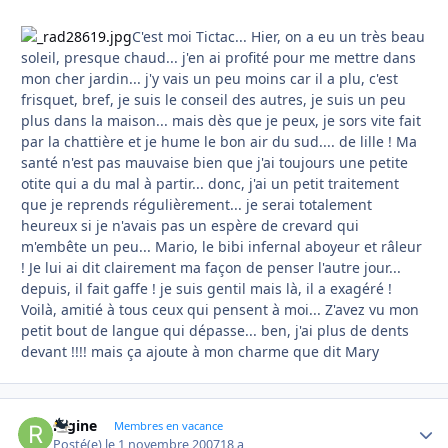
C'est moi Tictac... Hier, on a eu un très beau
soleil, presque chaud... j'en ai profité pour me mettre dans
mon cher jardin... j'y vais un peu moins car il a plu, c'est
frisquet, bref, je suis le conseil des autres, je suis un peu
plus dans la maison... mais dès que je peux, je sors vite fait
par la chattière et je hume le bon air du sud.... de lille ! Ma
santé n'est pas mauvaise bien que j'ai toujours une petite
otite qui a du mal à partir... donc, j'ai un petit traitement
que je reprends régulièrement... je serai totalement
heureux si je n'avais pas un espère de crevard qui
m'embête un peu... Mario, le bibi infernal aboyeur et râleur
! Je lui ai dit clairement ma façon de penser l'autre jour...
depuis, il fait gaffe ! je suis gentil mais là, il a exagéré !
Voilà, amitié à tous ceux qui pensent à moi... Z'avez vu mon
petit bout de langue qui dépasse... ben, j'ai plus de dents
devant !!!! mais ça ajoute à mon charme que dit Mary
regine
Autho
Membres en vacance
Posté(e)
le 1 novembre 2007
18 a