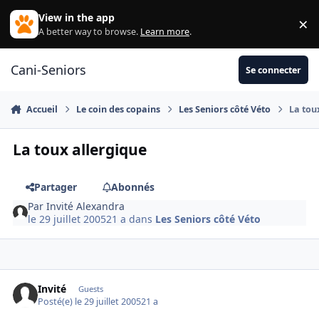
Aller au contenu
View in the app
×
Di
A better way to browse.
Learn more
.
Cani-Seniors
Se connecter
Accueil
Le coin des copains
Les Seniors côté Véto
La tou
La toux allergique
Partager
Abonnés
Par
Invité Alexandra
le 29 juillet 2005
21 a
dans
Les Seniors côté Véto
Invité
Guests
Posté(e)
le 29 juillet 2005
21 a