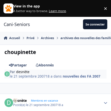
Aller au contenu
View in the app
×
Di
A better way to browse.
Learn more
.
Cani-Seniors
Se connecter
Accueil
Privé
Archives
archives des nouvelles des famill
choupinette
Partager
Abonnés
Par
desnète
le 21 septembre 2007
18 a
dans
nouvelles des FA 2007
desnète
Autho
Membres en vacance
Posté(e)
le 21 septembre 2007
18 a