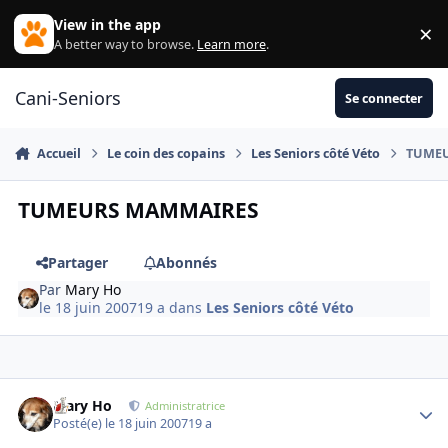
Aller au contenu
View in the app
×
Di
A better way to browse.
Learn more
.
Cani-Seniors
Se connecter
Accueil
Le coin des copains
Les Seniors côté Véto
TUME
TUMEURS MAMMAIRES
Partager
Abonnés
Par
Mary Ho
le 18 juin 2007
19 a
dans
Les Seniors côté Véto
Mary Ho
Autho
Administratrice
Posté(e)
le 18 juin 2007
19 a