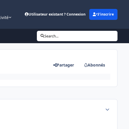
Utilisateur existant ? Connexion
S’inscrire
ivité
Search...
Partager
Abonnés
Author stats