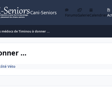
Cani-Seniors
Forums
Galerie
Calendrier
Act
s médocs de Timinou à donner ...
nner ...
côté Véto