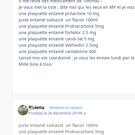
Il me reste des médicament de Timinou !
Je vous met la liste , dite moi qui les veux en MP et je vou
une plaquette entamé prilactone 10 mg
Juste entamé sodiazot un flacon 100ml
une plaquette entamé Pridnacortone 5mg
une plaquette entamé fortekor 2.5 mg
une plaquette entamé candi-lat 5 mg
une plaquette entamé Vetmedin 2.5mg
une plaquette entamé cantabiline 400
Laissé moi vos coordonné , je vous les envoie lundi par l
Mille bise à tous
violetta
Membres en vacance
Posté(e)
le 26 décembre 2019
6 a
Juste entamé sodiazot un flacon 100ml
une plaquette entamé Pridnacortone 5mg