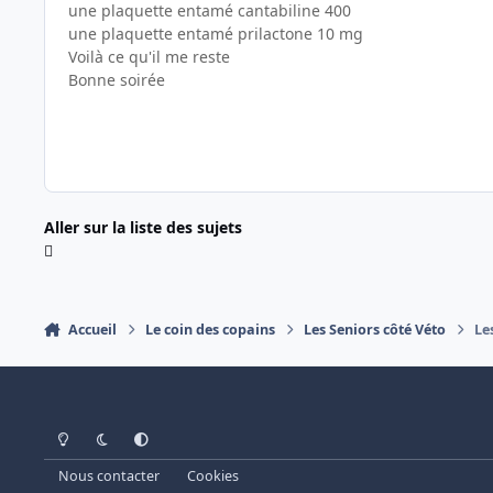
une plaquette entamé cantabiline 400
une plaquette entamé prilactone 10 mg
Voilà ce qu'il me reste
Bonne soirée
Aller sur la liste des sujets
Accueil
Le coin des copains
Les Seniors côté Véto
Le
Light Mode
Dark Mode
System Preference
Nous contacter
Cookies