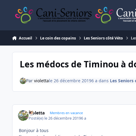
Aller au contenu
Accueil
Le coin des copains
Les Seniors côté Véto
Le
Les médocs de Timinou à do
Par
violetta
le 26 décembre 2019
6 a
dans
Les Seniors 
violetta
Membres en vacance
Posté(e)
le 26 décembre 2019
6 a
Bonjour à tous