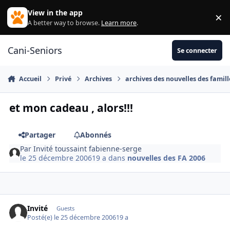
Aller au contenu
View in the app
×
Di
A better way to browse.
Learn more
.
Cani-Seniors
Se connecter
Accueil
Privé
Archives
archives des nouvelles des famill
et mon cadeau , alors!!!
Partager
Abonnés
Par
Invité toussaint fabienne-serge
le 25 décembre 2006
19 a
dans
nouvelles des FA 2006
Invité
Guests
Posté(e)
le 25 décembre 2006
19 a