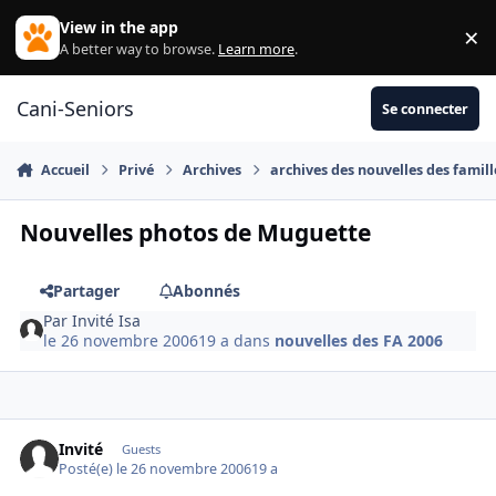
Aller au contenu
View in the app
×
Di
A better way to browse.
Learn more
.
Cani-Seniors
Se connecter
Accueil
Privé
Archives
archives des nouvelles des famill
Nouvelles photos de Muguette
Partager
Abonnés
Par
Invité Isa
le 26 novembre 2006
19 a
dans
nouvelles des FA 2006
Invité
Guests
Posté(e)
le 26 novembre 2006
19 a