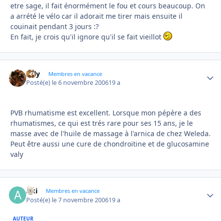
etre sage, il fait énormément le fou et cours beaucoup. On
a arrété le vélo car il adorait me tirer mais ensuite il
couinait pendant 3 jours :?
En fait, je crois qu'il ignore qu'il se fait vieillot
valy
Autho
Membres en vacance
Posté(e)
le 6 novembre 2006
19 a
PVB rhumatisme est excellent. Lorsque mon pépère a des
rhumatismes, ce qui est trés rare pour ses 15 ans, je le
masse avec de l'huile de massage à l'arnica de chez Weleda.
Peut être aussi une cure de chondroïtine et de glucosamine
valy
Aki
Autho
Membres en vacance
Posté(e)
le 7 novembre 2006
19 a
AUTEUR