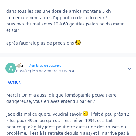
dans tous les cas une dose de arnica montana 5 ch
immédiatement après l'apparition de la douleur !
puis pvb rhumatismes 10 à 60 gouttes (selon poids) matin
et soir
après faudrait plus de précisions
Aki
Autho
Membres en vacance
Posté(e)
le 6 novembre 2006
19 a
AUTEUR
Merci ! On m'a aussi dit que l'oméopathie pouvait etre
dangereuse, vous en avez entendu parler ?
Jade dis moi ce que tu voudrai savoir
il fait à peu près 12
kilos pour 49cm au garrot, il est né en 1996, et a fait
beaucoup d'agility (c'est peut etre aussi une des causes du
problème, il est à la retraite depuis 4 ans) et il n'arrive pas à