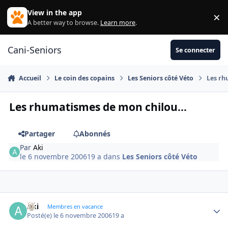
Aller au contenu
View in the app
×
Di
A better way to browse.
Learn more
.
Cani-Seniors
Se connecter
Accueil
Le coin des copains
Les Seniors côté Véto
Les rh
Les rhumatismes de mon chilou...
Partager
Abonnés
Par
Aki
le 6 novembre 2006
19 a
dans
Les Seniors côté Véto
Aki
Autho
Membres en vacance
Posté(e)
le 6 novembre 2006
19 a